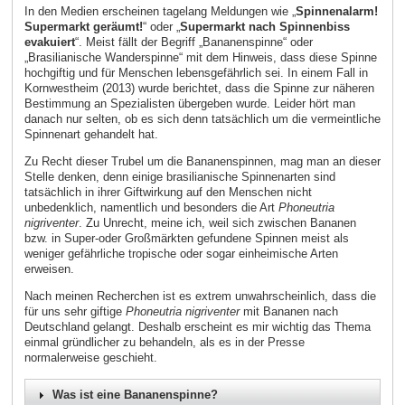
In den Medien erscheinen tagelang Meldungen wie „
Spinnenalarm!
Supermarkt geräumt!
“ oder „
Supermarkt nach Spinnenbiss
evakuiert
“. Meist fällt der Begriff „Bananenspinne“ oder
„Brasilianische Wanderspinne“ mit dem Hinweis, dass diese Spinne
hochgiftig und für Menschen lebensgefährlich sei. In einem Fall in
Kornwestheim (2013) wurde berichtet, dass die Spinne zur näheren
Bestimmung an Spezialisten übergeben wurde. Leider hört man
danach nur selten, ob es sich denn tatsächlich um die vermeintliche
Spinnenart gehandelt hat.
Zu Recht dieser Trubel um die Bananenspinnen, mag man an dieser
Stelle denken, denn einige brasilianische Spinnenarten sind
tatsächlich in ihrer Giftwirkung auf den Menschen nicht
unbedenklich, namentlich und besonders die Art
Phoneutria
nigriventer
. Zu Unrecht, meine ich, weil sich zwischen Bananen
bzw. in Super-oder Großmärkten gefundene Spinnen meist als
weniger gefährliche tropische oder sogar einheimische Arten
erweisen.
Nach meinen Recherchen ist es extrem unwahrscheinlich, dass die
für uns sehr giftige
Phoneutria nigriventer
mit Bananen nach
Deutschland gelangt. Deshalb erscheint es mir wichtig das Thema
einmal gründlicher zu behandeln, als es in der Presse
normalerweise geschieht.
Was ist eine Bananenspinne?