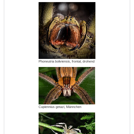
Phoneutria boliviensis, frontal, drohend
Cupiennius getazi, Männchen