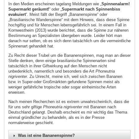
In den Medien erscheinen tagelang Meldungen wie „
Spinnenalarm!
Supermarkt geräumt!
“ oder „
Supermarkt nach Spinnenbiss
evakuiert
“. Meist fällt der Begriff „Bananenspinne“ oder
„Brasilianische Wanderspinne“ mit dem Hinweis, dass diese Spinne
hochgiftig und für Menschen lebensgefährlich sei. In einem Fall in
Kornwestheim (2013) wurde berichtet, dass die Spinne zur näheren
Bestimmung an Spezialisten übergeben wurde. Leider hört man
danach nur selten, ob es sich denn tatsächlich um die vermeintliche
Spinnenart gehandelt hat.
Zu Recht dieser Trubel um die Bananenspinnen, mag man an dieser
Stelle denken, denn einige brasilianische Spinnenarten sind
tatsächlich in ihrer Giftwirkung auf den Menschen nicht
unbedenklich, namentlich und besonders die Art
Phoneutria
nigriventer
. Zu Unrecht, meine ich, weil sich zwischen Bananen
bzw. in Super-oder Großmärkten gefundene Spinnen meist als
weniger gefährliche tropische oder sogar einheimische Arten
erweisen.
Nach meinen Recherchen ist es extrem unwahrscheinlich, dass die
für uns sehr giftige
Phoneutria nigriventer
mit Bananen nach
Deutschland gelangt. Deshalb erscheint es mir wichtig das Thema
einmal gründlicher zu behandeln, als es in der Presse
normalerweise geschieht.
Was ist eine Bananenspinne?