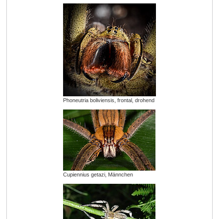
Phoneutria boliviensis, frontal, drohend
Cupiennius getazi, Männchen