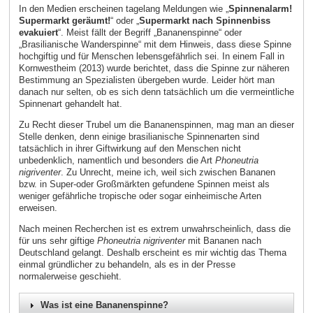
In den Medien erscheinen tagelang Meldungen wie „
Spinnenalarm!
Supermarkt geräumt!
“ oder „
Supermarkt nach Spinnenbiss
evakuiert
“. Meist fällt der Begriff „Bananenspinne“ oder
„Brasilianische Wanderspinne“ mit dem Hinweis, dass diese Spinne
hochgiftig und für Menschen lebensgefährlich sei. In einem Fall in
Kornwestheim (2013) wurde berichtet, dass die Spinne zur näheren
Bestimmung an Spezialisten übergeben wurde. Leider hört man
danach nur selten, ob es sich denn tatsächlich um die vermeintliche
Spinnenart gehandelt hat.
Zu Recht dieser Trubel um die Bananenspinnen, mag man an dieser
Stelle denken, denn einige brasilianische Spinnenarten sind
tatsächlich in ihrer Giftwirkung auf den Menschen nicht
unbedenklich, namentlich und besonders die Art
Phoneutria
nigriventer
. Zu Unrecht, meine ich, weil sich zwischen Bananen
bzw. in Super-oder Großmärkten gefundene Spinnen meist als
weniger gefährliche tropische oder sogar einheimische Arten
erweisen.
Nach meinen Recherchen ist es extrem unwahrscheinlich, dass die
für uns sehr giftige
Phoneutria nigriventer
mit Bananen nach
Deutschland gelangt. Deshalb erscheint es mir wichtig das Thema
einmal gründlicher zu behandeln, als es in der Presse
normalerweise geschieht.
Was ist eine Bananenspinne?