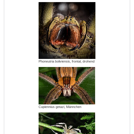
Phoneutria boliviensis, frontal, drohend
Cupiennius getazi, Männchen