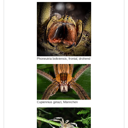
Phoneutria boliviensis, frontal, drohend
Cupiennius getazi, Männchen