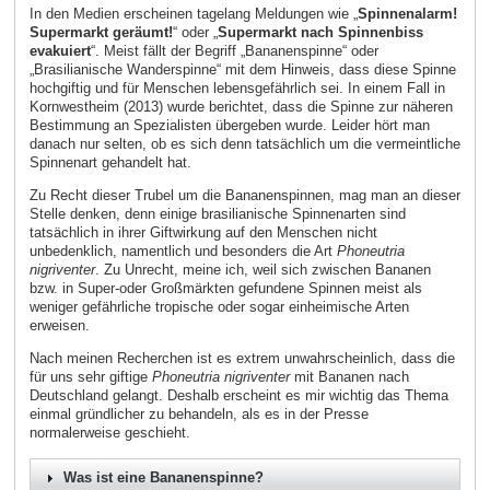
In den Medien erscheinen tagelang Meldungen wie „
Spinnenalarm!
Supermarkt geräumt!
“ oder „
Supermarkt nach Spinnenbiss
evakuiert
“. Meist fällt der Begriff „Bananenspinne“ oder
„Brasilianische Wanderspinne“ mit dem Hinweis, dass diese Spinne
hochgiftig und für Menschen lebensgefährlich sei. In einem Fall in
Kornwestheim (2013) wurde berichtet, dass die Spinne zur näheren
Bestimmung an Spezialisten übergeben wurde. Leider hört man
danach nur selten, ob es sich denn tatsächlich um die vermeintliche
Spinnenart gehandelt hat.
Zu Recht dieser Trubel um die Bananenspinnen, mag man an dieser
Stelle denken, denn einige brasilianische Spinnenarten sind
tatsächlich in ihrer Giftwirkung auf den Menschen nicht
unbedenklich, namentlich und besonders die Art
Phoneutria
nigriventer
. Zu Unrecht, meine ich, weil sich zwischen Bananen
bzw. in Super-oder Großmärkten gefundene Spinnen meist als
weniger gefährliche tropische oder sogar einheimische Arten
erweisen.
Nach meinen Recherchen ist es extrem unwahrscheinlich, dass die
für uns sehr giftige
Phoneutria nigriventer
mit Bananen nach
Deutschland gelangt. Deshalb erscheint es mir wichtig das Thema
einmal gründlicher zu behandeln, als es in der Presse
normalerweise geschieht.
Was ist eine Bananenspinne?