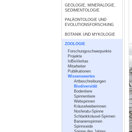
GEOLOGIE, MINERALOGIE,
SEDIMENTOLOGIE
PALÄONTOLOGIE UND
EVOLUTIONSFORSCHUNG
BOTANIK UND MYKOLOGIE
ZOOLOGIE
Forschungsschwerpunkte
Projekte
InBioVeritas
Mitarbeiter
Publikationen
Wissenswertes
Artbeschreibungen
Biodiversität
Bodentiere
Spinnentiere
Webspinnen
Kräuselweberinnen
Nosferatu-Spinne
Schlankkräusel-Spinnen
Bananenspinnen
Spinnseide
Spinne des Jahres