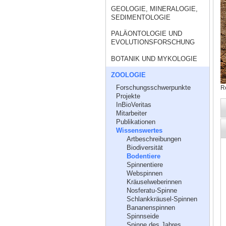
GEOLOGIE, MINERALOGIE,
SEDIMENTOLOGIE
PALÄONTOLOGIE UND
EVOLUTIONSFORSCHUNG
BOTANIK UND MYKOLOGIE
ZOOLOGIE
Forschungsschwerpunkte
R
Projekte
InBioVeritas
Mitarbeiter
Publikationen
Wissenswertes
Artbeschreibungen
Biodiversität
Bodentiere
Spinnentiere
Webspinnen
Kräuselweberinnen
Nosferatu-Spinne
Schlankkräusel-Spinnen
Bananenspinnen
Spinnseide
Spinne des Jahres