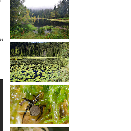
en
es