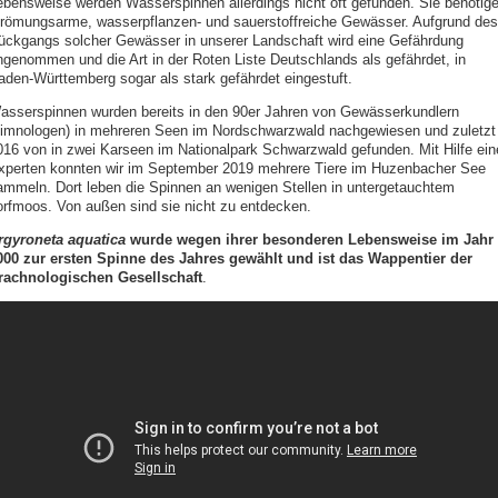
ebensweise werden Wasserspinnen allerdings nicht oft gefunden. Sie benötig
trömungsarme, wasserpflanzen- und sauerstoffreiche Gewässer. Aufgrund des
ückgangs solcher Gewässer in unserer Landschaft wird eine Gefährdung
ngenommen und die Art in der Roten Liste Deutschlands als gefährdet, in
aden-Württemberg sogar als stark gefährdet eingestuft.
asserspinnen wurden bereits in den 90er Jahren von Gewässerkundlern
Limnologen) in mehreren Seen im Nordschwarzwald nachgewiesen und zuletzt
016 von in zwei Karseen im Nationalpark Schwarzwald gefunden. Mit Hilfe ein
xperten konnten wir im September 2019 mehrere Tiere im Huzenbacher See
ammeln. Dort leben die Spinnen an wenigen Stellen in untergetauchtem
orfmoos. Von außen sind sie nicht zu entdecken.
rgyroneta aquatica
wurde wegen ihrer besonderen Lebensweise im Jahr
000 zur ersten Spinne des Jahres gewählt und ist das Wappentier der
rachnologischen Gesellschaft
.