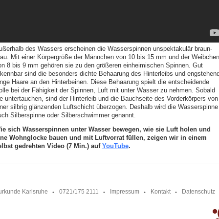
ußerhalb des Wassers erscheinen die Wasserspinnen unspektakulär braun-
rau. Mit einer Körpergröße der Männchen von 10 bis 15 mm und der Weibche
on 8 bis 9 mm gehören sie zu den größeren einheimischen Spinnen. Gut
rkennbar sind die besonders dichte Behaarung des Hinterleibs und engstehen
ange Haare an den Hinterbeinen. Diese Behaarung spielt die entscheidende
olle bei der Fähigkeit der Spinnen, Luft mit unter Wasser zu nehmen. Sobald
ie untertauchen, sind der Hinterleib und die Bauchseite des Vorderkörpers von
iner silbrig glänzenden Luftschicht überzogen. Deshalb wird die Wasserspinne
uch Silberspinne oder Silberschwimmer genannt.
ie sich Wasserspinnen unter Wasser bewegen, wie sie Luft holen und
ine Wohnglocke bauen und mit Luftvorrat füllen, zeigen wir in einem
elbst gedrehten Video (7 Min.) auf
YouTube
.
urkunde Karlsruhe
0721/175 2111
Impressum
Kontakt
Datenschutz