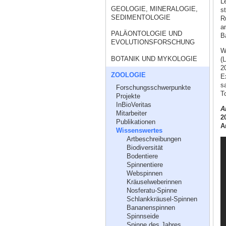
L
GEOLOGIE, MINERALOGIE,
s
SEDIMENTOLOGIE
R
a
PALÄONTOLOGIE UND
B
EVOLUTIONSFORSCHUNG
W
BOTANIK UND MYKOLOGIE
(
2
ZOOLOGIE
E
s
Forschungsschwerpunkte
T
Projekte
InBioVeritas
A
Mitarbeiter
2
Publikationen
A
Wissenswertes
Artbeschreibungen
Biodiversität
Bodentiere
Spinnentiere
Webspinnen
Kräuselweberinnen
Nosferatu-Spinne
Schlankkräusel-Spinnen
Bananenspinnen
Spinnseide
Spinne des Jahres