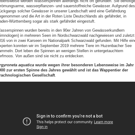
ebensweise werden Wasserspinnen allerdings nicht oft gefunden. Sie benötig
trömungsarme, wasserpflanzen- und sauerstoffreiche Gewässer. Aufgrund des
ückgangs solcher Gewässer in unserer Landschaft wird eine Gefährdung
ngenommen und die Art in der Roten Liste Deutschlands als gefährdet, in
aden-Württemberg sogar als stark gefährdet eingestuft.
asserspinnen wurden bereits in den 90er Jahren von Gewässerkundlern
Limnologen) in mehreren Seen im Nordschwarzwald nachgewiesen und zuletzt
016 von in zwei Karseen im Nationalpark Schwarzwald gefunden. Mit Hilfe ein
xperten konnten wir im September 2019 mehrere Tiere im Huzenbacher See
ammeln. Dort leben die Spinnen an wenigen Stellen in untergetauchtem
orfmoos. Von außen sind sie nicht zu entdecken.
rgyroneta aquatica
wurde wegen ihrer besonderen Lebensweise im Jahr
000 zur ersten Spinne des Jahres gewählt und ist das Wappentier der
rachnologischen Gesellschaft
.