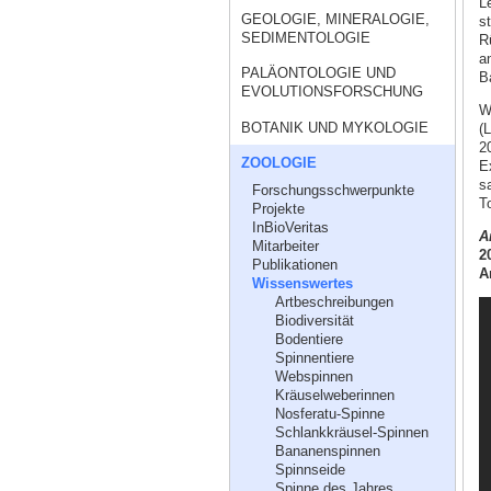
L
GEOLOGIE, MINERALOGIE,
s
SEDIMENTOLOGIE
R
a
PALÄONTOLOGIE UND
B
EVOLUTIONSFORSCHUNG
W
BOTANIK UND MYKOLOGIE
(
2
ZOOLOGIE
E
s
Forschungsschwerpunkte
T
Projekte
InBioVeritas
A
Mitarbeiter
2
Publikationen
A
Wissenswertes
Artbeschreibungen
Biodiversität
Bodentiere
Spinnentiere
Webspinnen
Kräuselweberinnen
Nosferatu-Spinne
Schlankkräusel-Spinnen
Bananenspinnen
Spinnseide
Spinne des Jahres