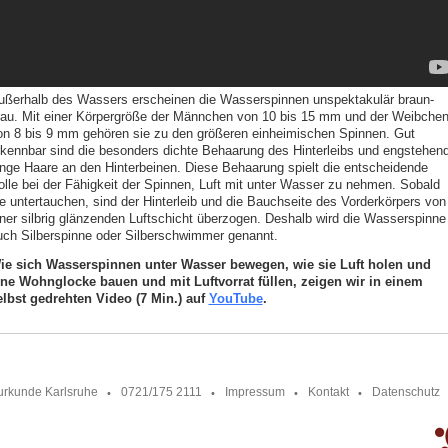
ußerhalb des Wassers erscheinen die Wasserspinnen unspektakulär braun-
rau. Mit einer Körpergröße der Männchen von 10 bis 15 mm und der Weibche
on 8 bis 9 mm gehören sie zu den größeren einheimischen Spinnen. Gut
rkennbar sind die besonders dichte Behaarung des Hinterleibs und engstehen
ange Haare an den Hinterbeinen. Diese Behaarung spielt die entscheidende
olle bei der Fähigkeit der Spinnen, Luft mit unter Wasser zu nehmen. Sobald
ie untertauchen, sind der Hinterleib und die Bauchseite des Vorderkörpers von
iner silbrig glänzenden Luftschicht überzogen. Deshalb wird die Wasserspinne
uch Silberspinne oder Silberschwimmer genannt.
ie sich Wasserspinnen unter Wasser bewegen, wie sie Luft holen und
ine Wohnglocke bauen und mit Luftvorrat füllen, zeigen wir in einem
elbst gedrehten Video (7 Min.) auf
YouTube
.
urkunde Karlsruhe
0721/175 2111
Impressum
Kontakt
Datenschutz