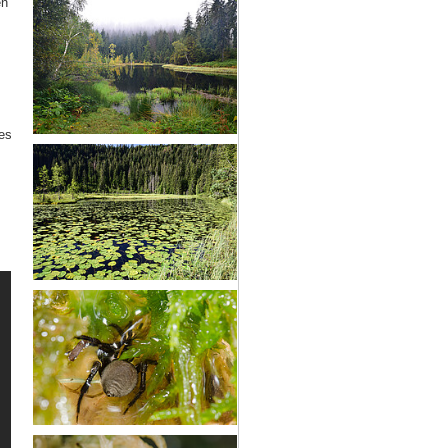
en
es