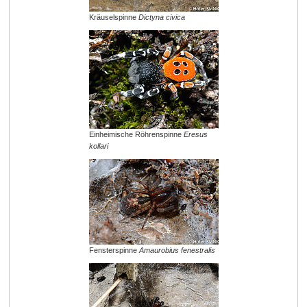
Kräuselspinne
Dictyna civica
Einheimische Röhrenspinne
Eresus
kollari
Fensterspinne
Amaurobius fenestralis