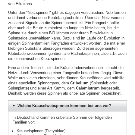
von Eikokons.
Unter den "Netzspinnen" gibt es dagegen verschiedene Netzformen
und damit verbundene Beutefangtechniken. Über das Netz werden
zunächst Signale an die Spinne übermittelt. Ein Fangnetz sollte
aber auch die Beute zumindest so lange im Netz halten, bis die
Spinne sie durch einen Biß lähmen oder durch Einwickeln in
Spinnseide überwältigen kann. Dazu sind im Laufe der Evolution in
einigen Spinnenfamilien Fangfäden entwickelt worden, die mit einer
klebrigen Substanz überzogen werden. Zu diesen sogenannten
Klebefadenweberinnen gehören alle Radnetzspinnen, also z.B. auch
die einheimischen Kreuzspinnen.
Eine andere Technik - die der Kräuselfadenweberinnen - macht die
Netze durch Verwendung einer Fangwolle besonders fängig. Diese
Wolle aus vielen einzelnen, sehr dünnen Kräuselfäden wird mithilfe
eines speziellen Spinnorgans, dem
Cribellum
(Spinnsieb oder
Spinnplatte) und einer Art Kamm, dem
Calamistrum
hergestellt.
Deshalb werden diese Spinnen als cribellate Spinnen bezeichnet.
Welche Kräuselwebspinnen kommen bei uns vor?
In Deutschland kommen cribellate Spinnen der folgenden
Familien vor:
Kräuselspinnen (Dictynidae)