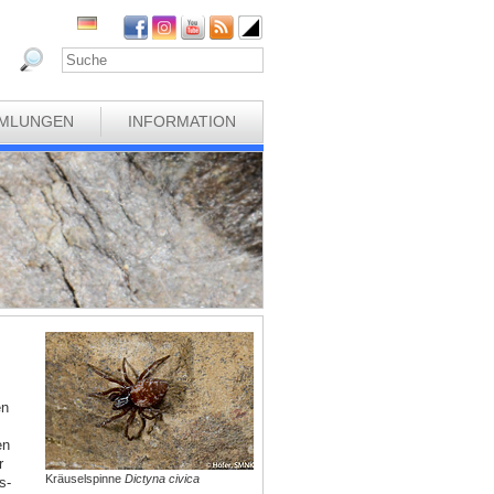
MLUNGEN
INFORMATION
en
en
r
Kräuselspinne
Dictyna civica
s-