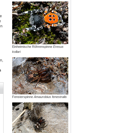
e
e
ln
Einheimische Röhrenspinne
Eresus
kollari
n,
m
Fensterspinne
Amaurobius fenestralis