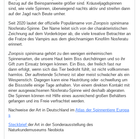
Bezug auf die Beinspannweite größer sind. Kräuseljagdspinnen
sind, wie viele Spinnen, überwiegend nachts aktiv und streifen dann
auf der Jagd nach Beute umher.
Seit 2020 lautet der offizielle Populärname von
Zoropsis spinimana
Nosferatu-Spinne. Der Name leitet sich von der charakteristischen
Zeichnung auf dem Vorderkörper ab, die viele kreative Betrachter an
die Fratze des Vampirs aus dem gleichnamigen Kinofilm Nosferatu
erinnert.
Zoropsis spinimana
gehört zu den wenigen einheimischen
Spinnenarten, die unsere Haut beim Biss durchdringen und so ihr
Gift zum Einsatz bringen können. Ein Biss, der freilich fast nur
dann erfolgt, wenn sich das Tier bedroht fühlt, ist nicht vollkommen
harmlos. Der auftretende Schmerz ist aber meist schwächer als ein
Wespenstich. Dagegen kann eine Hautrötung oder -schwellung um
die Bissstelle einige Tage anhalten. Von einem direkten Kontakt mit
einer ausgewachsenen Nosferatu-Spinne wird deshalb abgeraten.
Die Spinnen können mit Hilfe eines ausreichend großen Behälters
gefangen und ins Freie verfrachtet werden.
Nachweise der Art in Deutschland im
Atlas der Spinnentiere Europa
s
Steckbrief
der Art in der Sonderausstellung des
Naturkundemuseums Neobiota