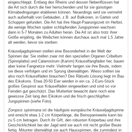
eingeschleppt. Entlang des Rheins und dessen Nebenflüssen hat
die Art sich durch die hier herrschenden und für sie günstigen
Klimabedingungen etablieren können. Neuerdings wird sie vermehrt
auch außerhalb von Gebäuden, z.B. auf Balkonen, in Gärten und
Schuppen gefunden. Die Art hat ihre Haupt-Paarungszeit im Herbst,
die wenige Wochen später schlüpfenden Jungspinnen wachsen
dann in 5-7 Monaten zu Adulten heran. Die Art ist also trotz ihrer
Größe einjährig, die Weibchen können durchaus auch mal 1,5 Jahre
alt werden, bevor sie sterben.
Kräuseljagdspinnen stellen eine Besonderheit in der Welt der
Spinnen dar. Sie stellen zwar mit den speziellen Organen Cribellum
(Spinnplatte) und Calamistrum (Kamm) Kräuselfangfäden her, bauen
aber keine Fangnetze mehr. Vielmehr fangen sie ihre Beute, indem
sie diese verfolgen und im Sprung überwältigen. Wieso sollten sie
also noch Kräuselfäden brauchen? Des Rätsels Lösung liegt im Bau
des Eikokons. Etwa 20-50 Eier werden in ein ca. 2-Euro-Stück
großes Gespinst aus Kräuselfäden eingewoben und sind so vor
Feinden gut geschützt. Das Muttertier bewacht dann noch eine
gewissse Zeit lang den Eikokon und die frisch geschlüpften
Jungspinnen (siehe Foto).
Zoropsis spinimana
ist die häufigste europäische Kräuseljagdspinne
und erreicht etwa 1-2 cm Körperlänge, die Beinspannweite kann bis
zu 5 cm betragen. Durch ihr Gift, den robusten Körperbau und ihre
Geschicklichkeit bei der Jagd wird sie auch mit recht großer Beute
fertig. Mitunter überwältigt sie auch Hausspinnen, die zumindest in