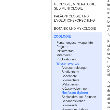
S
GEOLOGIE, MINERALOGIE,
i
SEDIMENTOLOGIE
N
K
PALÄONTOLOGIE UND
a
EVOLUTIONSFORSCHUNG
D
s
BOTANIK UND MYKOLOGIE
A
1,
ZOOLOGIE
K
Forschungsschwerpunkte
s
Projekte
(
InBioVeritas
f
Mitarbeiter
W
Publikationen
B
Wissenswertes
G
Artbeschreibungen
D
Biodiversität
f
Bodentiere
Spinnentiere
Z
Webspinnen
e
Kräuselweberinnen
ih
Nosferatu-Spinne
a
Schlankkräusel-Spinnen
d
Bananenspinnen
s
Spinnseide
n
Spinne des Jahres