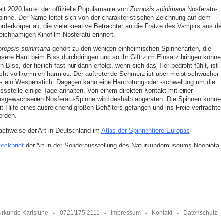
eit 2020 lautet der offizielle Populärname von
Zoropsis spinimana
Nosferatu-
pinne. Der Name leitet sich von der charakteristischen Zeichnung auf dem
orderkörper ab, die viele kreative Betrachter an die Fratze des Vampirs aus d
leichnamigen Kinofilm Nosferatu erinnert.
oropsis spinimana
gehört zu den wenigen einheimischen Spinnenarten, die
nsere Haut beim Biss durchdringen und so ihr Gift zum Einsatz bringen könne
n Biss, der freilich fast nur dann erfolgt, wenn sich das Tier bedroht fühlt, ist
icht vollkommen harmlos. Der auftretende Schmerz ist aber meist schwächer
ls ein Wespenstich. Dagegen kann eine Hautrötung oder -schwellung um die
issstelle einige Tage anhalten. Von einem direkten Kontakt mit einer
usgewachsenen Nosferatu-Spinne wird deshalb abgeraten. Die Spinnen könne
it Hilfe eines ausreichend großen Behälters gefangen und ins Freie verfrachte
erden.
achweise der Art in Deutschland im
Atlas der Spinnentiere Europas
teckbrief
der Art in der Sonderausstellung des Naturkundemuseums Neobiota
urkunde Karlsruhe
0721/175 2111
Impressum
Kontakt
Datenschutz