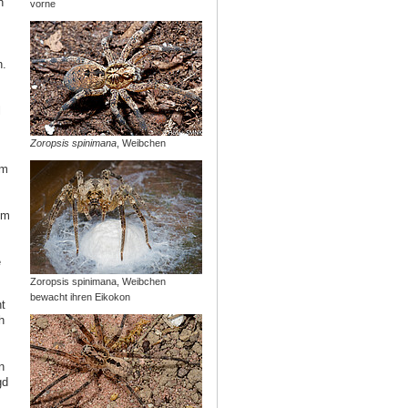
h
vorne
n.
l
Zoropsis spinimana
, Weibchen
um
im
e
Zoropsis spinimana, Weibchen
bewacht ihren Eikokon
t
h
n
gd