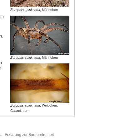
Zoropsis spinimana
, Männchen
em
n.
Zoropsis spinimana
, Männchen
n
t
Zoropsis spinimana
, Weibchen,
Calamistrum
Erklärung zur Barrierefreiheit