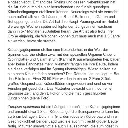
eingeschleppt. Entlang des Rheins und dessen Nebenflüssen hat
die Art sich durch die hier herrschenden und für sie günstigen
Klimabedingungen etablieren können. Neuerdings wird sie vermehrt
auch außerhalb von Gebäuden, z.B. auf Balkonen, in Gärten und
Schuppen gefunden. Die Art hat ihre Haupt-Paarungszeit im Herbst,
die wenige Wochen später schlüpfenden Jungspinnen wachsen
dann in 5-7 Monaten zu Adulten heran. Die Art ist also trotz ihrer
Größe einjährig, die Weibchen können durchaus auch mal 1,5 Jahre
alt werden, bevor sie sterben.
Kräuseljagdspinnen stellen eine Besonderheit in der Welt der
Spinnen dar. Sie stellen zwar mit den speziellen Organen Cribellum
(Spinnplatte) und Calamistrum (Kamm) Kräuselfangfäden her, bauen
aber keine Fangnetze mehr. Vielmehr fangen sie ihre Beute, indem
sie diese verfolgen und im Sprung überwältigen. Wieso sollten sie
also noch Kräuselfäden brauchen? Des Rätsels Lösung liegt im Bau
des Eikokons. Etwa 20-50 Eier werden in ein ca. 2-Euro-Stück
großes Gespinst aus Kräuselfäden eingewoben und sind so vor
Feinden gut geschützt. Das Muttertier bewacht dann noch eine
gewissse Zeit lang den Eikokon und die frisch geschlüpften
Jungspinnen (siehe Foto).
Zoropsis spinimana
ist die häufigste europäische Kräuseljagdspinne
und erreicht etwa 1-2 cm Körperlänge, die Beinspannweite kann bis
zu 5 cm betragen. Durch ihr Gift, den robusten Körperbau und ihre
Geschicklichkeit bei der Jagd wird sie auch mit recht großer Beute
fertig. Mitunter überwältigt sie auch Hausspinnen, die zumindest in