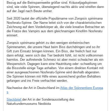
Bezug auf die Beinspannweite größer sind. Kräuseljagdspinnen
sind, wie viele Spinnen, überwiegend nachts aktiv und streifen dann
auf der Jagd nach Beute umher.
Seit 2020 lautet der offizielle Populärname von
Zoropsis spinimana
Nosferatu-Spinne. Der Name leitet sich von der charakteristischen
Zeichnung auf dem Vorderkörper ab, die viele kreative Betrachter an
die Fratze des Vampirs aus dem gleichnamigen Kinofilm Nosferatu
erinnert.
Zoropsis spinimana
gehört zu den wenigen einheimischen
Spinnenarten, die unsere Haut beim Biss durchdringen und so ihr
Gift zum Einsatz bringen können. Ein Biss, der freilich fast nur
dann erfolgt, wenn sich das Tier bedroht fühlt, ist nicht vollkommen
harmlos. Der auftretende Schmerz ist aber meist schwächer als ein
Wespenstich. Dagegen kann eine Hautrötung oder -schwellung um
die Bissstelle einige Tage anhalten. Von einem direkten Kontakt mit
einer ausgewachsenen Nosferatu-Spinne wird deshalb abgeraten.
Die Spinnen können mit Hilfe eines ausreichend großen Behälters
gefangen und ins Freie verfrachtet werden.
Nachweise der Art in Deutschland im
Atlas der Spinnentiere Europa
s
Steckbrief
der Art in der Sonderausstellung des
Naturkundemuseums Neobiota