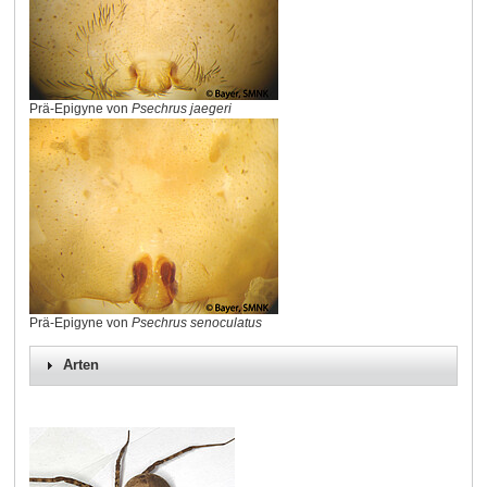
Prä-Epigyne von
Psechrus jaegeri
Prä-Epigyne von
Psechrus senoculatus
Arten