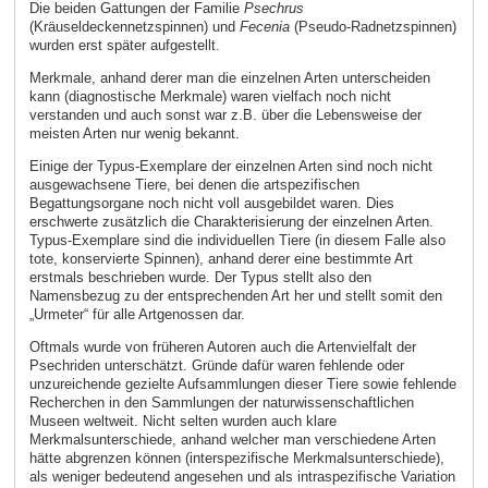
Die beiden Gattungen der Familie
Psechrus
(Kräuseldeckennetzspinnen) und
Fecenia
(Pseudo-Radnetzspinnen)
wurden erst später aufgestellt.
Merkmale, anhand derer man die einzelnen Arten unterscheiden
kann (diagnostische Merkmale) waren vielfach noch nicht
verstanden und auch sonst war z.B. über die Lebensweise der
meisten Arten nur wenig bekannt.
Einige der Typus-Exemplare der einzelnen Arten sind noch nicht
ausgewachsene Tiere, bei denen die artspezifischen
Begattungsorgane noch nicht voll ausgebildet waren. Dies
erschwerte zusätzlich die Charakterisierung der einzelnen Arten.
Typus-Exemplare sind die individuellen Tiere (in diesem Falle also
tote, konservierte Spinnen), anhand derer eine bestimmte Art
erstmals beschrieben wurde. Der Typus stellt also den
Namensbezug zu der entsprechenden Art her und stellt somit den
„Urmeter“ für alle Artgenossen dar.
Oftmals wurde von früheren Autoren auch die Artenvielfalt der
Psechriden unterschätzt. Gründe dafür waren fehlende oder
unzureichende gezielte Aufsammlungen dieser Tiere sowie fehlende
Recherchen in den Sammlungen der naturwissenschaftlichen
Museen weltweit. Nicht selten wurden auch klare
Merkmalsunterschiede, anhand welcher man verschiedene Arten
hätte abgrenzen können (interspezifische Merkmalsunterschiede),
als weniger bedeutend angesehen und als intraspezifische Variation