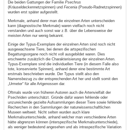
Die beiden Gattungen der Familie
Psechrus
(Kräuseldeckennetzspinnen) und
Fecenia
(Pseudo-Radnetzspinnen)
wurden erst später aufgestellt.
Merkmale, anhand derer man die einzelnen Arten unterscheiden
kann (diagnostische Merkmale) waren vielfach noch nicht
verstanden und auch sonst war z.B. über die Lebensweise der
meisten Arten nur wenig bekannt.
Einige der Typus-Exemplare der einzelnen Arten sind noch nicht
ausgewachsene Tiere, bei denen die artspezifischen
Begattungsorgane noch nicht voll ausgebildet waren. Dies
erschwerte zusätzlich die Charakterisierung der einzelnen Arten.
Typus-Exemplare sind die individuellen Tiere (in diesem Falle also
tote, konservierte Spinnen), anhand derer eine bestimmte Art
erstmals beschrieben wurde. Der Typus stellt also den
Namensbezug zu der entsprechenden Art her und stellt somit den
„Urmeter“ für alle Artgenossen dar.
Oftmals wurde von früheren Autoren auch die Artenvielfalt der
Psechriden unterschätzt. Gründe dafür waren fehlende oder
unzureichende gezielte Aufsammlungen dieser Tiere sowie fehlende
Recherchen in den Sammlungen der naturwissenschaftlichen
Museen weltweit. Nicht selten wurden auch klare
Merkmalsunterschiede, anhand welcher man verschiedene Arten
hätte abgrenzen können (interspezifische Merkmalsunterschiede),
als weniger bedeutend angesehen und als intraspezifische Variation