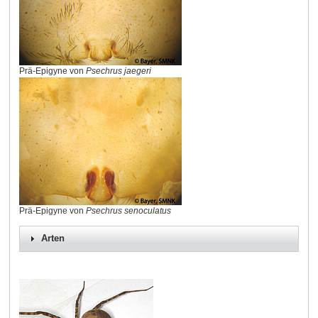
Prä-Epigyne von
Psechrus jaegeri
Prä-Epigyne von
Psechrus senoculatus
Arten