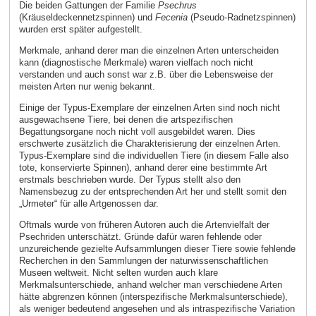
Die beiden Gattungen der Familie
Psechrus
(Kräuseldeckennetzspinnen) und
Fecenia
(Pseudo-Radnetzspinnen)
wurden erst später aufgestellt.
Merkmale, anhand derer man die einzelnen Arten unterscheiden
kann (diagnostische Merkmale) waren vielfach noch nicht
verstanden und auch sonst war z.B. über die Lebensweise der
meisten Arten nur wenig bekannt.
Einige der Typus-Exemplare der einzelnen Arten sind noch nicht
ausgewachsene Tiere, bei denen die artspezifischen
Begattungsorgane noch nicht voll ausgebildet waren. Dies
erschwerte zusätzlich die Charakterisierung der einzelnen Arten.
Typus-Exemplare sind die individuellen Tiere (in diesem Falle also
tote, konservierte Spinnen), anhand derer eine bestimmte Art
erstmals beschrieben wurde. Der Typus stellt also den
Namensbezug zu der entsprechenden Art her und stellt somit den
„Urmeter“ für alle Artgenossen dar.
Oftmals wurde von früheren Autoren auch die Artenvielfalt der
Psechriden unterschätzt. Gründe dafür waren fehlende oder
unzureichende gezielte Aufsammlungen dieser Tiere sowie fehlende
Recherchen in den Sammlungen der naturwissenschaftlichen
Museen weltweit. Nicht selten wurden auch klare
Merkmalsunterschiede, anhand welcher man verschiedene Arten
hätte abgrenzen können (interspezifische Merkmalsunterschiede),
als weniger bedeutend angesehen und als intraspezifische Variation