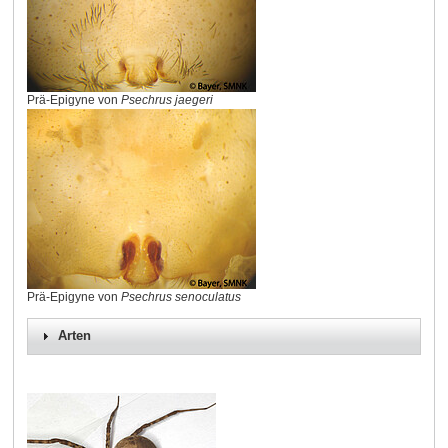
Prä-Epigyne von
Psechrus jaegeri
Prä-Epigyne von
Psechrus senoculatus
Arten