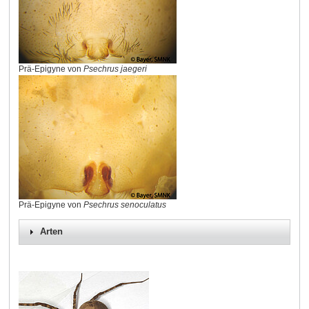
Prä-Epigyne von
Psechrus jaegeri
Prä-Epigyne von
Psechrus senoculatus
Arten