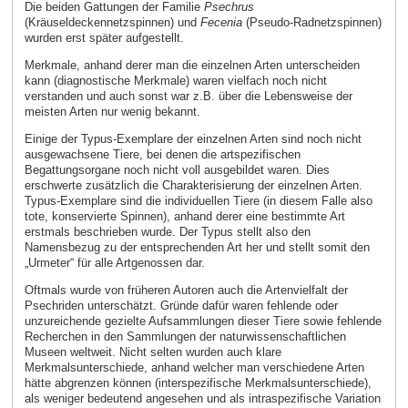
Die beiden Gattungen der Familie
Psechrus
(Kräuseldeckennetzspinnen) und
Fecenia
(Pseudo-Radnetzspinnen)
wurden erst später aufgestellt.
Merkmale, anhand derer man die einzelnen Arten unterscheiden
kann (diagnostische Merkmale) waren vielfach noch nicht
verstanden und auch sonst war z.B. über die Lebensweise der
meisten Arten nur wenig bekannt.
Einige der Typus-Exemplare der einzelnen Arten sind noch nicht
ausgewachsene Tiere, bei denen die artspezifischen
Begattungsorgane noch nicht voll ausgebildet waren. Dies
erschwerte zusätzlich die Charakterisierung der einzelnen Arten.
Typus-Exemplare sind die individuellen Tiere (in diesem Falle also
tote, konservierte Spinnen), anhand derer eine bestimmte Art
erstmals beschrieben wurde. Der Typus stellt also den
Namensbezug zu der entsprechenden Art her und stellt somit den
„Urmeter“ für alle Artgenossen dar.
Oftmals wurde von früheren Autoren auch die Artenvielfalt der
Psechriden unterschätzt. Gründe dafür waren fehlende oder
unzureichende gezielte Aufsammlungen dieser Tiere sowie fehlende
Recherchen in den Sammlungen der naturwissenschaftlichen
Museen weltweit. Nicht selten wurden auch klare
Merkmalsunterschiede, anhand welcher man verschiedene Arten
hätte abgrenzen können (interspezifische Merkmalsunterschiede),
als weniger bedeutend angesehen und als intraspezifische Variation