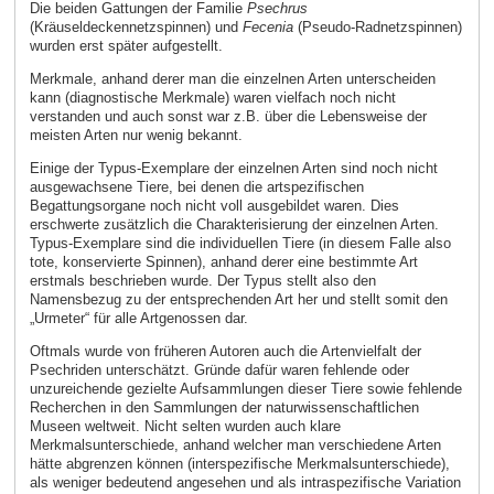
Die beiden Gattungen der Familie
Psechrus
(Kräuseldeckennetzspinnen) und
Fecenia
(Pseudo-Radnetzspinnen)
wurden erst später aufgestellt.
Merkmale, anhand derer man die einzelnen Arten unterscheiden
kann (diagnostische Merkmale) waren vielfach noch nicht
verstanden und auch sonst war z.B. über die Lebensweise der
meisten Arten nur wenig bekannt.
Einige der Typus-Exemplare der einzelnen Arten sind noch nicht
ausgewachsene Tiere, bei denen die artspezifischen
Begattungsorgane noch nicht voll ausgebildet waren. Dies
erschwerte zusätzlich die Charakterisierung der einzelnen Arten.
Typus-Exemplare sind die individuellen Tiere (in diesem Falle also
tote, konservierte Spinnen), anhand derer eine bestimmte Art
erstmals beschrieben wurde. Der Typus stellt also den
Namensbezug zu der entsprechenden Art her und stellt somit den
„Urmeter“ für alle Artgenossen dar.
Oftmals wurde von früheren Autoren auch die Artenvielfalt der
Psechriden unterschätzt. Gründe dafür waren fehlende oder
unzureichende gezielte Aufsammlungen dieser Tiere sowie fehlende
Recherchen in den Sammlungen der naturwissenschaftlichen
Museen weltweit. Nicht selten wurden auch klare
Merkmalsunterschiede, anhand welcher man verschiedene Arten
hätte abgrenzen können (interspezifische Merkmalsunterschiede),
als weniger bedeutend angesehen und als intraspezifische Variation