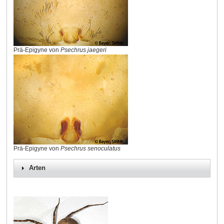
Prä-Epigyne von
Psechrus jaegeri
Prä-Epigyne von
Psechrus senoculatus
Arten