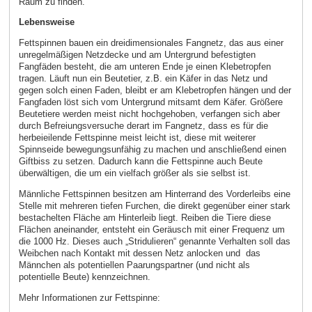
Raum zu finden.
Lebensweise
Fettspinnen bauen ein dreidimensionales Fangnetz, das aus einer
unregelmäßigen Netzdecke und am Untergrund befestigten
Fangfäden besteht, die am unteren Ende je einen Klebetropfen
tragen. Läuft nun ein Beutetier, z.B. ein Käfer in das Netz und
gegen solch einen Faden, bleibt er am Klebetropfen hängen und der
Fangfaden löst sich vom Untergrund mitsamt dem Käfer. Größere
Beutetiere werden meist nicht hochgehoben, verfangen sich aber
durch Befreiungsversuche derart im Fangnetz, dass es für die
herbeieilende Fettspinne meist leicht ist, diese mit weiterer
Spinnseide bewegungsunfähig zu machen und anschließend einen
Giftbiss zu setzen. Dadurch kann die Fettspinne auch Beute
überwältigen, die um ein vielfach größer als sie selbst ist.
Männliche Fettspinnen besitzen am Hinterrand des Vorderleibs eine
Stelle mit mehreren tiefen Furchen, die direkt gegenüber einer stark
bestachelten Fläche am Hinterleib liegt. Reiben die Tiere diese
Flächen aneinander, entsteht ein Geräusch mit einer Frequenz um
die 1000 Hz. Dieses auch „Stridulieren“ genannte Verhalten soll das
Weibchen nach Kontakt mit dessen Netz anlocken und das
Männchen als potentiellen Paarungspartner (und nicht als
potentielle Beute) kennzeichnen.
Mehr Informationen zur Fettspinne: