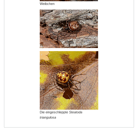
Weibchen
Die eingeschleppte
Steatoda
triangulosa