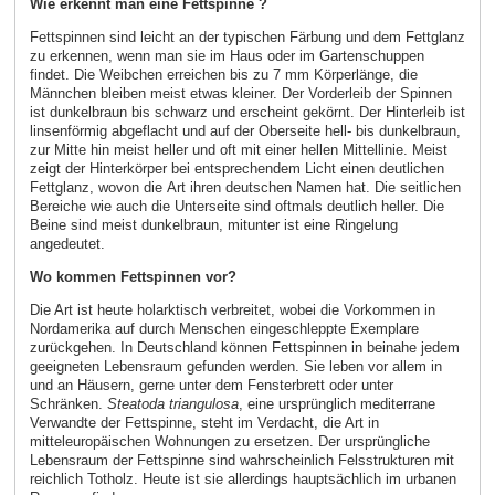
Wie erkennt man eine Fettspinne ?
Fettspinnen sind leicht an der typischen Färbung und dem Fettglanz
zu erkennen, wenn man sie im Haus oder im Gartenschuppen
findet. Die Weibchen erreichen bis zu 7 mm Körperlänge, die
Männchen bleiben meist etwas kleiner. Der Vorderleib der Spinnen
ist dunkelbraun bis schwarz und erscheint gekörnt. Der Hinterleib ist
linsenförmig abgeflacht und auf der Oberseite hell- bis dunkelbraun,
zur Mitte hin meist heller und oft mit einer hellen Mittellinie. Meist
zeigt der Hinterkörper bei entsprechendem Licht einen deutlichen
Fettglanz, wovon die Art ihren deutschen Namen hat. Die seitlichen
Bereiche wie auch die Unterseite sind oftmals deutlich heller. Die
Beine sind meist dunkelbraun, mitunter ist eine Ringelung
angedeutet.
Wo kommen Fettspinnen vor?
Die Art ist heute holarktisch verbreitet, wobei die Vorkommen in
Nordamerika auf durch Menschen eingeschleppte Exemplare
zurückgehen. In Deutschland können Fettspinnen in beinahe jedem
geeigneten Lebensraum gefunden werden. Sie leben vor allem in
und an Häusern, gerne unter dem Fensterbrett oder unter
Schränken.
Steatoda triangulosa
, eine ursprünglich mediterrane
Verwandte der Fettspinne, steht im Verdacht, die Art in
mitteleuropäischen Wohnungen zu ersetzen. Der ursprüngliche
Lebensraum der Fettspinne sind wahrscheinlich Felsstrukturen mit
reichlich Totholz. Heute ist sie allerdings hauptsächlich im urbanen