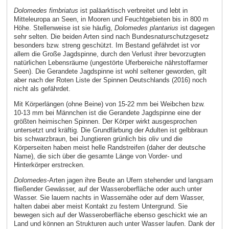
Dolomedes fimbriatus
ist paläarktisch verbreitet und lebt in
Mitteleuropa an Seen, in Mooren und Feuchtgebieten bis in 800 m
Höhe. Stellenweise ist sie häufig,
Dolomedes plantarius
ist dagegen
sehr selten. Die beiden Arten sind nach Bundesnaturschutzgesetz
besonders bzw. streng geschützt. Im Bestand gefährdet ist vor
allem die Große Jagdspinne, durch den Verlust ihrer bevorzugten
natürlichen Lebensräume (ungestörte Uferbereiche nährstoffarmer
Seen). Die Gerandete Jagdspinne ist wohl seltener geworden, gilt
aber nach der Roten Liste der Spinnen Deutschlands (2016) noch
nicht als gefährdet.
Mit Körperlängen (ohne Beine) von 15-22 mm bei Weibchen bzw.
10-13 mm bei Männchen ist die Gerandete Jagdspinne eine der
größten heimischen Spinnen. Der Körper wirkt ausgesprochen
untersetzt und kräftig. Die Grundfärbung der Adulten ist gelbbraun
bis schwarzbraun, bei Jungtieren grünlich bis oliv und die
Körperseiten haben meist helle Randstreifen (daher der deutsche
Name), die sich über die gesamte Länge von Vorder- und
Hinterkörper erstrecken.
Dolomedes
-Arten jagen ihre Beute an Ufern stehender und langsam
fließender Gewässer, auf der Wasseroberfläche oder auch unter
Wasser. Sie lauern nachts in Wassernähe oder auf dem Wasser,
halten dabei aber meist Kontakt zu festem Untergrund. Sie
bewegen sich auf der Wasseroberfläche ebenso geschickt wie an
Land und können an Strukturen auch unter Wasser laufen. Dank der