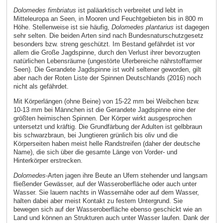
Dolomedes fimbriatus
ist paläarktisch verbreitet und lebt in
Mitteleuropa an Seen, in Mooren und Feuchtgebieten bis in 800 m
Höhe. Stellenweise ist sie häufig,
Dolomedes plantarius
ist dagegen
sehr selten. Die beiden Arten sind nach Bundesnaturschutzgesetz
besonders bzw. streng geschützt. Im Bestand gefährdet ist vor
allem die Große Jagdspinne, durch den Verlust ihrer bevorzugten
natürlichen Lebensräume (ungestörte Uferbereiche nährstoffarmer
Seen). Die Gerandete Jagdspinne ist wohl seltener geworden, gilt
aber nach der Roten Liste der Spinnen Deutschlands (2016) noch
nicht als gefährdet.
Mit Körperlängen (ohne Beine) von 15-22 mm bei Weibchen bzw.
10-13 mm bei Männchen ist die Gerandete Jagdspinne eine der
größten heimischen Spinnen. Der Körper wirkt ausgesprochen
untersetzt und kräftig. Die Grundfärbung der Adulten ist gelbbraun
bis schwarzbraun, bei Jungtieren grünlich bis oliv und die
Körperseiten haben meist helle Randstreifen (daher der deutsche
Name), die sich über die gesamte Länge von Vorder- und
Hinterkörper erstrecken.
Dolomedes
-Arten jagen ihre Beute an Ufern stehender und langsam
fließender Gewässer, auf der Wasseroberfläche oder auch unter
Wasser. Sie lauern nachts in Wassernähe oder auf dem Wasser,
halten dabei aber meist Kontakt zu festem Untergrund. Sie
bewegen sich auf der Wasseroberfläche ebenso geschickt wie an
Land und können an Strukturen auch unter Wasser laufen. Dank der