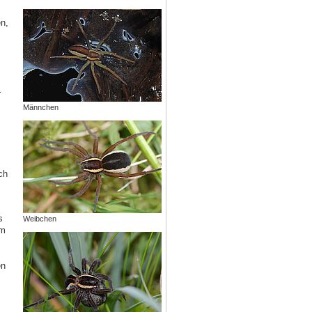
en,
r
Männchen
ch
s
Weibchen
em
en