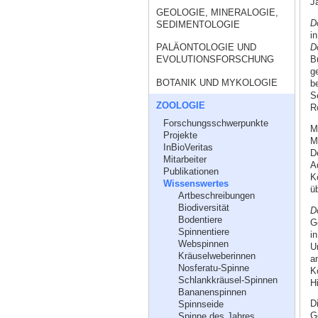
J
GEOLOGIE, MINERALOGIE,
D
SEDIMENTOLOGIE
i
D
PALÄONTOLOGIE UND
B
EVOLUTIONSFORSCHUNG
g
BOTANIK UND MYKOLOGIE
b
S
ZOOLOGIE
R
Forschungsschwerpunkte
M
Projekte
M
InBioVeritas
D
Mitarbeiter
Ad
Publikationen
K
Wissenswertes
ü
Artbeschreibungen
Biodiversität
D
Bodentiere
G
Spinnentiere
i
Webspinnen
U
Kräuselweberinnen
a
Nosferatu-Spinne
K
Schlankkräusel-Spinnen
Hi
Bananenspinnen
D
Spinnseide
G
Spinne des Jahres