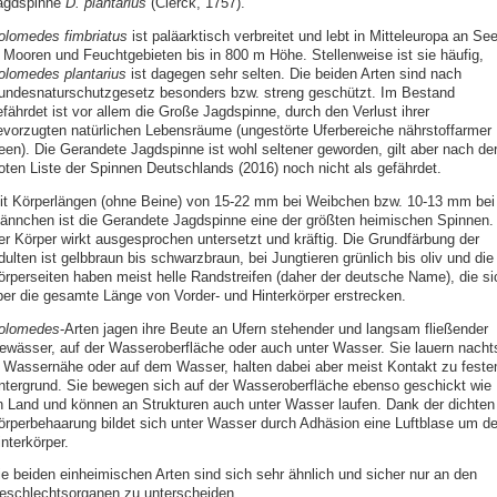
agdspinne
D. plantarius
(Clerck, 1757).
olomedes fimbriatus
ist paläarktisch verbreitet und lebt in Mitteleuropa an Se
n Mooren und Feuchtgebieten bis in 800 m Höhe. Stellenweise ist sie häufig,
olomedes plantarius
ist dagegen sehr selten. Die beiden Arten sind nach
undesnaturschutzgesetz besonders bzw. streng geschützt. Im Bestand
efährdet ist vor allem die Große Jagdspinne, durch den Verlust ihrer
evorzugten natürlichen Lebensräume (ungestörte Uferbereiche nährstoffarmer
een). Die Gerandete Jagdspinne ist wohl seltener geworden, gilt aber nach de
oten Liste der Spinnen Deutschlands (2016) noch nicht als gefährdet.
it Körperlängen (ohne Beine) von 15-22 mm bei Weibchen bzw. 10-13 mm bei
ännchen ist die Gerandete Jagdspinne eine der größten heimischen Spinnen.
er Körper wirkt ausgesprochen untersetzt und kräftig. Die Grundfärbung der
ulten ist gelbbraun bis schwarzbraun, bei Jungtieren grünlich bis oliv und die
örperseiten haben meist helle Randstreifen (daher der deutsche Name), die si
ber die gesamte Länge von Vorder- und Hinterkörper erstrecken.
olomedes
-Arten jagen ihre Beute an Ufern stehender und langsam fließender
ewässer, auf der Wasseroberfläche oder auch unter Wasser. Sie lauern nacht
n Wassernähe oder auf dem Wasser, halten dabei aber meist Kontakt zu fest
ntergrund. Sie bewegen sich auf der Wasseroberfläche ebenso geschickt wie
n Land und können an Strukturen auch unter Wasser laufen. Dank der dichten
örperbehaarung bildet sich unter Wasser durch Adhäsion eine Luftblase um d
nterkörper.
ie beiden einheimischen Arten sind sich sehr ähnlich und sicher nur an den
eschlechtsorganen zu unterscheiden.