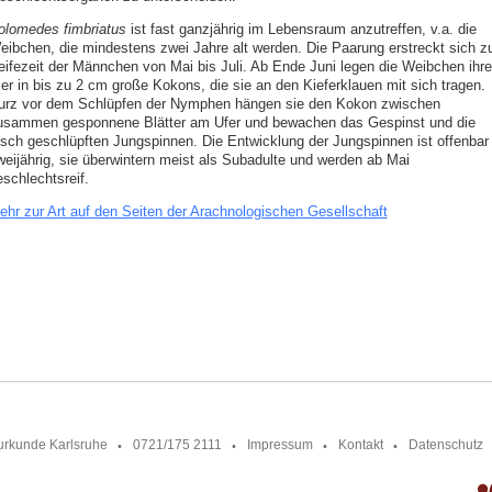
olomedes fimbriatus
ist fast ganzjährig im Lebensraum anzutreffen, v.a. die
eibchen, die mindestens zwei Jahre alt werden. Die Paarung erstreckt sich z
eifezeit der Männchen von Mai bis Juli. Ab Ende Juni legen die Weibchen ihre
ier in bis zu 2 cm große Kokons, die sie an den Kieferklauen mit sich tragen.
urz vor dem Schlüpfen der Nymphen hängen sie den Kokon zwischen
usammen gesponnene Blätter am Ufer und bewachen das Gespinst und die
risch geschlüpften Jungspinnen. Die Entwicklung der Jungspinnen ist offenbar
weijährig, sie überwintern meist als Subadulte und werden ab Mai
schlechtsreif.
ehr zur Art auf den Seiten der Arachnologischen Gesellschaft
urkunde Karlsruhe
0721/175 2111
Impressum
Kontakt
Datenschutz