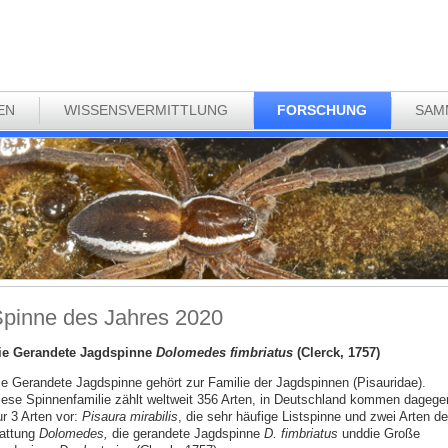
EN
WISSENSVERMITTLUNG
FORSCHUNG
SAM
pinne des Jahres 2020
ie Gerandete Jagdspinne
Dolomedes fimbriatus
(Clerck, 1757)
ie Gerandete Jagdspinne gehört zur Familie der Jagdspinnen (Pisauridae).
iese Spinnenfamilie zählt weltweit 356 Arten, in Deutschland kommen dagege
ur 3 Arten vor:
Pisaura mirabilis
, die sehr häufige Listspinne und zwei Arten de
attung
Dolomedes,
die gerandete Jagdspinne
D. fimbriatus
und
die Große