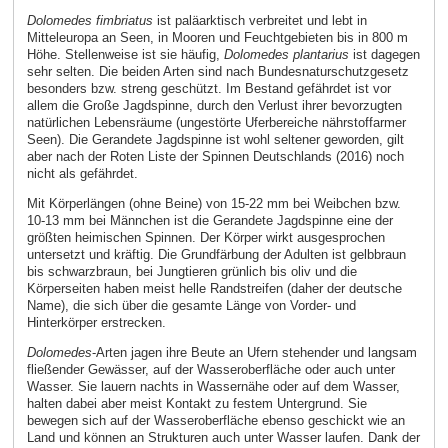
Dolomedes fimbriatus
ist paläarktisch verbreitet und lebt in
Mitteleuropa an Seen, in Mooren und Feuchtgebieten bis in 800 m
Höhe. Stellenweise ist sie häufig,
Dolomedes plantarius
ist dagegen
sehr selten. Die beiden Arten sind nach Bundesnaturschutzgesetz
besonders bzw. streng geschützt. Im Bestand gefährdet ist vor
allem die Große Jagdspinne, durch den Verlust ihrer bevorzugten
natürlichen Lebensräume (ungestörte Uferbereiche nährstoffarmer
Seen). Die Gerandete Jagdspinne ist wohl seltener geworden, gilt
aber nach der Roten Liste der Spinnen Deutschlands (2016) noch
nicht als gefährdet.
Mit Körperlängen (ohne Beine) von 15-22 mm bei Weibchen bzw.
10-13 mm bei Männchen ist die Gerandete Jagdspinne eine der
größten heimischen Spinnen. Der Körper wirkt ausgesprochen
untersetzt und kräftig. Die Grundfärbung der Adulten ist gelbbraun
bis schwarzbraun, bei Jungtieren grünlich bis oliv und die
Körperseiten haben meist helle Randstreifen (daher der deutsche
Name), die sich über die gesamte Länge von Vorder- und
Hinterkörper erstrecken.
Dolomedes
-Arten jagen ihre Beute an Ufern stehender und langsam
fließender Gewässer, auf der Wasseroberfläche oder auch unter
Wasser. Sie lauern nachts in Wassernähe oder auf dem Wasser,
halten dabei aber meist Kontakt zu festem Untergrund. Sie
bewegen sich auf der Wasseroberfläche ebenso geschickt wie an
Land und können an Strukturen auch unter Wasser laufen. Dank der