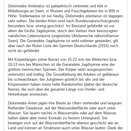
Dolomedes fimbriatus
ist paläarktisch verbreitet und lebt in
Mitteleuropa an Seen, in Mooren und Feuchtgebieten bis in 800 m
Höhe. Stellenweise ist sie häufig,
Dolomedes plantarius
ist dagegen
sehr selten. Die beiden Arten sind nach Bundesnaturschutzgesetz
besonders bzw. streng geschützt. Im Bestand gefährdet ist vor
allem die Große Jagdspinne, durch den Verlust ihrer bevorzugten
natürlichen Lebensräume (ungestörte Uferbereiche nährstoffarmer
Seen). Die Gerandete Jagdspinne ist wohl seltener geworden, gilt
aber nach der Roten Liste der Spinnen Deutschlands (2016) noch
nicht als gefährdet.
Mit Körperlängen (ohne Beine) von 15-22 mm bei Weibchen bzw.
10-13 mm bei Männchen ist die Gerandete Jagdspinne eine der
größten heimischen Spinnen. Der Körper wirkt ausgesprochen
untersetzt und kräftig. Die Grundfärbung der Adulten ist gelbbraun
bis schwarzbraun, bei Jungtieren grünlich bis oliv und die
Körperseiten haben meist helle Randstreifen (daher der deutsche
Name), die sich über die gesamte Länge von Vorder- und
Hinterkörper erstrecken.
Dolomedes
-Arten jagen ihre Beute an Ufern stehender und langsam
fließender Gewässer, auf der Wasseroberfläche oder auch unter
Wasser. Sie lauern nachts in Wassernähe oder auf dem Wasser,
halten dabei aber meist Kontakt zu festem Untergrund. Sie
bewegen sich auf der Wasseroberfläche ebenso geschickt wie an
Land und können an Strukturen auch unter Wasser laufen. Dank der