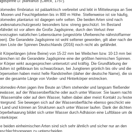
agdspinne
D. plantarius
(Clerck, 1757).
olomedes fimbriatus
ist paläarktisch verbreitet und lebt in Mitteleuropa an Se
n Mooren und Feuchtgebieten bis in 800 m Höhe. Stellenweise ist sie häufig,
olomedes plantarius
ist dagegen sehr selten. Die beiden Arten sind nach
undesnaturschutzgesetz besonders bzw. streng geschützt. Im Bestand
efährdet ist vor allem die Große Jagdspinne, durch den Verlust ihrer
evorzugten natürlichen Lebensräume (ungestörte Uferbereiche nährstoffarmer
een). Die Gerandete Jagdspinne ist wohl seltener geworden, gilt aber nach de
oten Liste der Spinnen Deutschlands (2016) noch nicht als gefährdet.
it Körperlängen (ohne Beine) von 15-22 mm bei Weibchen bzw. 10-13 mm bei
ännchen ist die Gerandete Jagdspinne eine der größten heimischen Spinnen.
er Körper wirkt ausgesprochen untersetzt und kräftig. Die Grundfärbung der
ulten ist gelbbraun bis schwarzbraun, bei Jungtieren grünlich bis oliv und die
örperseiten haben meist helle Randstreifen (daher der deutsche Name), die si
ber die gesamte Länge von Vorder- und Hinterkörper erstrecken.
olomedes
-Arten jagen ihre Beute an Ufern stehender und langsam fließender
ewässer, auf der Wasseroberfläche oder auch unter Wasser. Sie lauern nacht
n Wassernähe oder auf dem Wasser, halten dabei aber meist Kontakt zu fest
ntergrund. Sie bewegen sich auf der Wasseroberfläche ebenso geschickt wie
n Land und können an Strukturen auch unter Wasser laufen. Dank der dichten
örperbehaarung bildet sich unter Wasser durch Adhäsion eine Luftblase um d
nterkörper.
ie beiden einheimischen Arten sind sich sehr ähnlich und sicher nur an den
eschlechtsorganen zu unterscheiden.