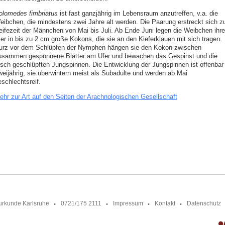
olomedes fimbriatus
ist fast ganzjährig im Lebensraum anzutreffen, v.a. die
eibchen, die mindestens zwei Jahre alt werden. Die Paarung erstreckt sich z
eifezeit der Männchen von Mai bis Juli. Ab Ende Juni legen die Weibchen ihre
ier in bis zu 2 cm große Kokons, die sie an den Kieferklauen mit sich tragen.
urz vor dem Schlüpfen der Nymphen hängen sie den Kokon zwischen
usammen gesponnene Blätter am Ufer und bewachen das Gespinst und die
risch geschlüpften Jungspinnen. Die Entwicklung der Jungspinnen ist offenbar
weijährig, sie überwintern meist als Subadulte und werden ab Mai
schlechtsreif.
ehr zur Art auf den Seiten der Arachnologischen Gesellschaft
urkunde Karlsruhe
0721/175 2111
Impressum
Kontakt
Datenschutz