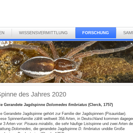
EN
WISSENSVERMITTLUNG
FORSCHUNG
SAM
pinne des Jahres 2020
ie Gerandete Jagdspinne
Dolomedes fimbriatus
(Clerck, 1757)
ie Gerandete Jagdspinne gehört zur Familie der Jagdspinnen (Pisauridae).
iese Spinnenfamilie zählt weltweit 356 Arten, in Deutschland kommen dagege
ur 3 Arten vor:
Pisaura mirabilis
, die sehr häufige Listspinne und zwei Arten de
attung
Dolomedes,
die gerandete Jagdspinne
D. fimbriatus
und
die Große