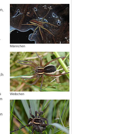
en,
r
Männchen
ch
s
Weibchen
em
en