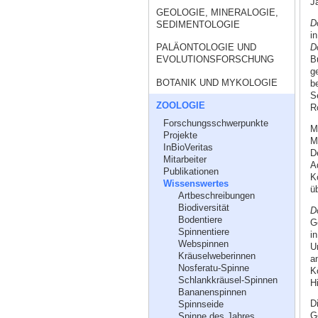
J
GEOLOGIE, MINERALOGIE,
D
SEDIMENTOLOGIE
i
D
PALÄONTOLOGIE UND
B
EVOLUTIONSFORSCHUNG
g
BOTANIK UND MYKOLOGIE
b
S
ZOOLOGIE
R
Forschungsschwerpunkte
M
Projekte
M
InBioVeritas
D
Mitarbeiter
Ad
Publikationen
K
Wissenswertes
ü
Artbeschreibungen
Biodiversität
D
Bodentiere
G
Spinnentiere
i
Webspinnen
U
Kräuselweberinnen
a
Nosferatu-Spinne
K
Schlankkräusel-Spinnen
Hi
Bananenspinnen
D
Spinnseide
G
Spinne des Jahres