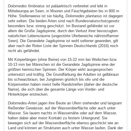
Dolomedes fimbriatus
ist paläarktisch verbreitet und lebt in
Mitteleuropa an Seen, in Mooren und Feuchtgebieten bis in 800 m
Höhe. Stellenweise ist sie häufig,
Dolomedes plantarius
ist dagegen
sehr selten. Die beiden Arten sind nach Bundesnaturschutzgesetz
besonders bzw. streng geschützt. Im Bestand gefährdet ist vor
allem die Große Jagdspinne, durch den Verlust ihrer bevorzugten
natürlichen Lebensräume (ungestörte Uferbereiche nährstoffarmer
Seen). Die Gerandete Jagdspinne ist wohl seltener geworden, gilt
aber nach der Roten Liste der Spinnen Deutschlands (2016) noch
nicht als gefährdet.
Mit Körperlängen (ohne Beine) von 15-22 mm bei Weibchen bzw.
10-13 mm bei Männchen ist die Gerandete Jagdspinne eine der
größten heimischen Spinnen. Der Körper wirkt ausgesprochen
untersetzt und kräftig. Die Grundfärbung der Adulten ist gelbbraun
bis schwarzbraun, bei Jungtieren grünlich bis oliv und die
Körperseiten haben meist helle Randstreifen (daher der deutsche
Name), die sich über die gesamte Länge von Vorder- und
Hinterkörper erstrecken.
Dolomedes
-Arten jagen ihre Beute an Ufern stehender und langsam
fließender Gewässer, auf der Wasseroberfläche oder auch unter
Wasser. Sie lauern nachts in Wassernähe oder auf dem Wasser,
halten dabei aber meist Kontakt zu festem Untergrund. Sie
bewegen sich auf der Wasseroberfläche ebenso geschickt wie an
Land und können an Strukturen auch unter Wasser laufen. Dank der