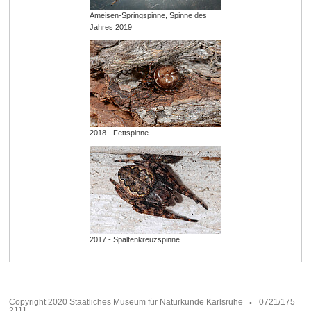
Ameisen-Springspinne, Spinne des
Jahres 2019
2018 - Fettspinne
2017 - Spaltenkreuzspinne
Copyright 2020 Staatliches Museum für Naturkunde Karlsruhe
0721/175
2111