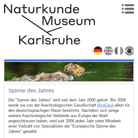
Spinne des Jahres
Die "Spinne des Jahres" wird seit dem Jahr 2000 gekürt. Bis 2006
wurde sie von der Arachnologischen Gesellschaft (
AraGes
) allein für
den deutschsprachigen Raum bestimmt. Nachdem sich einige
weitere Arachnologische Verbände aus Europa der Wahl
angeschlossen haben, wird seit 2006 jedes Jahr unter Mitarbeit
einer Vielzahl von Spezialisten die "Europäische Spinne des
Jahres" gewählt.