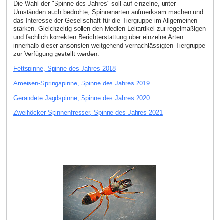
Die Wahl der "Spinne des Jahres" soll auf einzelne, unter
Umständen auch bedrohte, Spinnenarten aufmerksam machen und
das Interesse der Gesellschaft für die Tiergruppe im Allgemeinen
stärken. Gleichzeitig sollen den Medien Leitartikel zur regelmäßigen
und fachlich korrekten Berichterstattung über einzelne Arten
innerhalb dieser ansonsten weitgehend vernachlässigten Tiergruppe
zur Verfügung gestellt werden.
Fettspinne, Spinne des Jahres 2018
Ameisen-Springspinne, Spinne des Jahres 2019
Gerandete Jagdspinne, Spinne des Jahres 2020
Zweihöcker-Spinnenfresser, Spinne des Jahres 2021