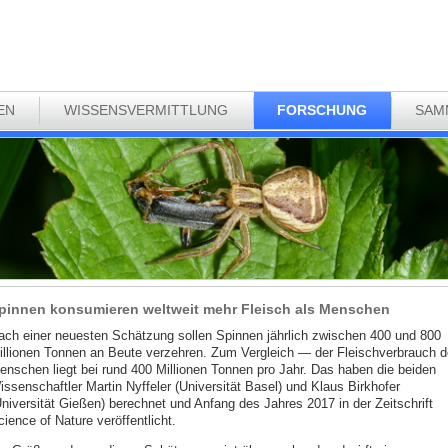
EN
WISSENSVERMITTLUNG
FORSCHUNG
SAM
pinnen konsumieren weltweit mehr Fleisch als Menschen
ach einer neuesten Schätzung sollen Spinnen jährlich zwischen 400 und 800
illionen Tonnen an Beute verzehren. Zum Vergleich — der Fleischverbrauch d
enschen liegt bei rund 400 Millionen Tonnen pro Jahr. Das haben die beiden
issenschaftler Martin Nyffeler (Universität Basel) und Klaus Birkhofer
Universität Gießen) berechnet und Anfang des Jahres 2017 in der Zeitschrift
ience of Nature veröffentlicht.