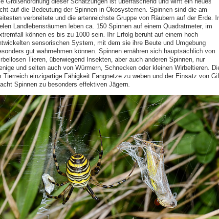
ie Größenordnung dieser Schätzungen ist überraschend und wirft ein neues
icht auf die Bedeutung der Spinnen in Ökosystemen. Spinnen sind die am
eitesten verbreitete und die artenreichste Gruppe von Räubern auf der Erde. I
ielen Landlebensräumen leben ca. 150 Spinnen auf einem Quadratmeter, im
xtremfall können es bis zu 1000 sein. Ihr Erfolg beruht auf einem hoch
ntwickelten sensorischen System, mit dem sie ihre Beute und Umgebung
esonders gut wahrnehmen können. Spinnen ernähren sich hauptsächlich von
irbellosen Tieren, überwiegend Insekten, aber auch anderen Spinnen, nur
enige und selten auch von Würmern, Schnecken oder kleinen Wirbeltieren. Di
m Tierreich einzigartige Fähigkeit Fangnetze zu weben und der Einsatz von Gif
acht Spinnen zu besonders effektiven Jägern.