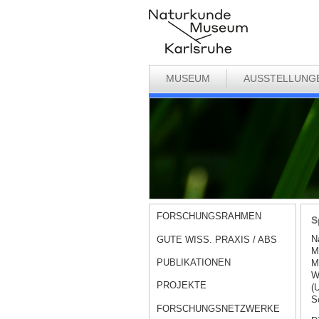
MUSEUM
AUSSTELLUNG
FORSCHUNGSRAHMEN
S
N
GUTE WISS. PRAXIS / ABS
M
PUBLIKATIONEN
M
W
PROJEKTE
(
Sc
FORSCHUNGSNETZWERKE