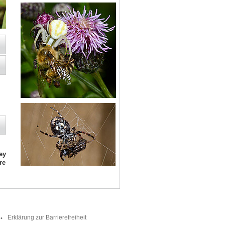
ey
re
Erklärung zur Barrierefreiheit