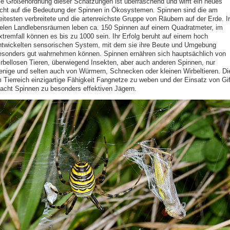
ie Größenordnung dieser Schätzungen ist überraschend und wirft ein neues
icht auf die Bedeutung der Spinnen in Ökosystemen. Spinnen sind die am
eitesten verbreitete und die artenreichste Gruppe von Räubern auf der Erde. I
ielen Landlebensräumen leben ca. 150 Spinnen auf einem Quadratmeter, im
xtremfall können es bis zu 1000 sein. Ihr Erfolg beruht auf einem hoch
ntwickelten sensorischen System, mit dem sie ihre Beute und Umgebung
esonders gut wahrnehmen können. Spinnen ernähren sich hauptsächlich von
irbellosen Tieren, überwiegend Insekten, aber auch anderen Spinnen, nur
enige und selten auch von Würmern, Schnecken oder kleinen Wirbeltieren. Di
m Tierreich einzigartige Fähigkeit Fangnetze zu weben und der Einsatz von Gif
acht Spinnen zu besonders effektiven Jägern.