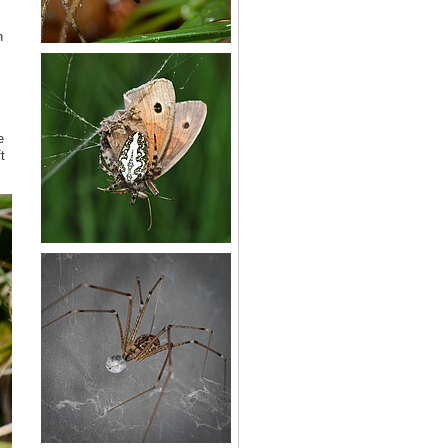
n
e
t