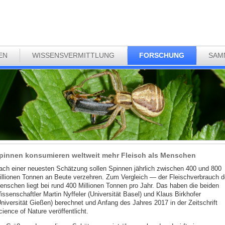
EN
WISSENSVERMITTLUNG
FORSCHUNG
SAM
pinnen konsumieren weltweit mehr Fleisch als Menschen
ach einer neuesten Schätzung sollen Spinnen jährlich zwischen 400 und 800
illionen Tonnen an Beute verzehren. Zum Vergleich — der Fleischverbrauch d
enschen liegt bei rund 400 Millionen Tonnen pro Jahr. Das haben die beiden
issenschaftler Martin Nyffeler (Universität Basel) und Klaus Birkhofer
Universität Gießen) berechnet und Anfang des Jahres 2017 in der Zeitschrift
ience of Nature veröffentlicht.