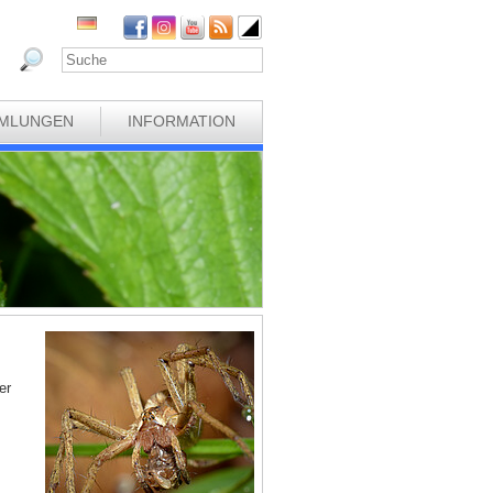
MLUNGEN
INFORMATION
er