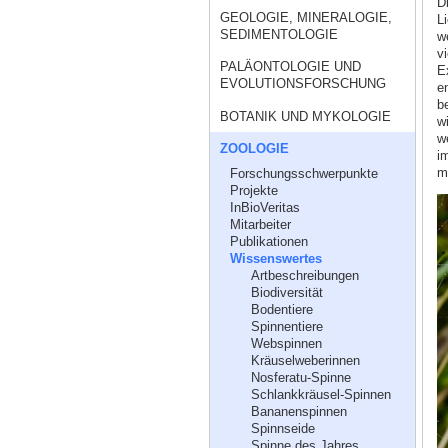
D
GEOLOGIE, MINERALOGIE,
L
SEDIMENTOLOGIE
w
v
PALÄONTOLOGIE UND
E
EVOLUTIONSFORSCHUNG
e
b
BOTANIK UND MYKOLOGIE
w
w
ZOOLOGIE
i
m
Forschungsschwerpunkte
Projekte
InBioVeritas
Mitarbeiter
Publikationen
Wissenswertes
Artbeschreibungen
Biodiversität
Bodentiere
Spinnentiere
Webspinnen
Kräuselweberinnen
Nosferatu-Spinne
Schlankkräusel-Spinnen
Bananenspinnen
Spinnseide
Spinne des Jahres