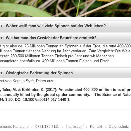
Woher weiß man wie viele Spinnen auf der Welt leben?
Wie hat man das Gewicht der Beutetiere ermittelt?
s gibt also ca. 25 Millionen Tonnen an Spinnen auf der Erde, die rund 400-800
illionen Tonnen tierische Nahrung im Jahr verdauen. Zum Vergleich: Die Wale
ressen 280-500 Millionen Tonnen Fleisch pro Jahr und wir Menschen
onsumieren ebenfalls ca. 400 Millionen Tonnen Fleisch und Fisch.
Ökologische Bedeutung der Spinnen
ext von Kerstin Syré, Daten aus:
yffeler, M. & Birkhofer, K. (2017): An estimated 400–800 million tons of pr
re annually killed by the global spider community. – The Science of Natu
04: 1-30, DOI 10.1007/s00114-017-1440-1.
urkunde Karlsruhe
0721/175 2111
Impressum
Kontakt
Datenschutz