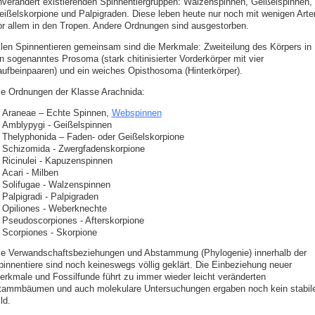
nverändert existierenden Spinnentiergruppen: Walzenspinnen, Geißelspinnen,
eißelskorpione und Palpigraden. Diese leben heute nur noch mit wenigen Arte
or allem in den Tropen. Andere Ordnungen sind ausgestorben.
llen Spinnentieren gemeinsam sind die Merkmale: Zweiteilung des Körpers in
in sogenanntes Prosoma (stark chitinisierter Vorderkörper mit vier
aufbeinpaaren) und ein weiches Opisthosoma (Hinterkörper).
ie Ordnungen der Klasse Arachnida:
Araneae – Echte Spinnen,
Webspinnen
Amblypygi - Geißelspinnen
Thelyphonida – Faden- oder Geißelskorpione
Schizomida - Zwergfadenskorpione
Ricinulei - Kapuzenspinnen
Acari - Milben
Solifugae - Walzenspinnen
Palpigradi - Palpigraden
Opiliones - Weberknechte
Pseudoscorpiones - Afterskorpione
Scorpiones - Skorpione
ie Verwandschaftsbeziehungen und Abstammung (Phylogenie) innerhalb der
pinnentiere sind noch keineswegs völlig geklärt. Die Einbeziehung neuer
erkmale und Fossilfunde führt zu immer wieder leicht veränderten
tammbäumen und auch molekulare Untersuchungen ergaben noch kein stabil
ld.