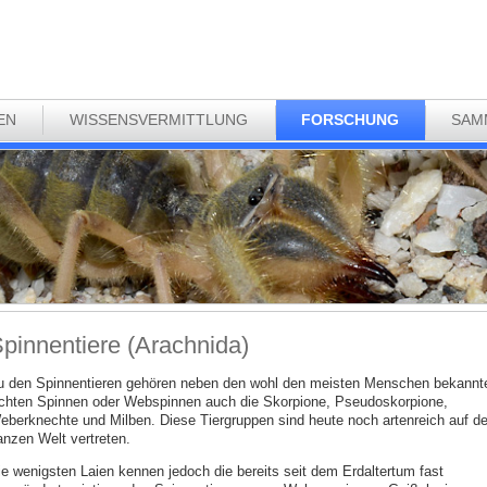
EN
WISSENSVERMITTLUNG
FORSCHUNG
SAM
pinnentiere (Arachnida)
u den Spinnentieren gehören neben den wohl den meisten Menschen bekannt
chten Spinnen oder Webspinnen auch die Skorpione, Pseudoskorpione,
eberknechte und Milben. Diese Tiergruppen sind heute noch artenreich auf de
anzen Welt vertreten.
ie wenigsten Laien kennen jedoch die bereits seit dem Erdaltertum fast