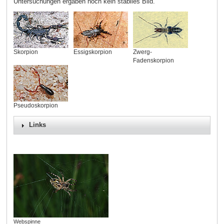
Untersuchungen ergaben noch kein stabiles Bild.
Skorpion
Essigskorpion
Zwerg-
Fadenskorpion
Pseudoskorpion
Links
Webspinne