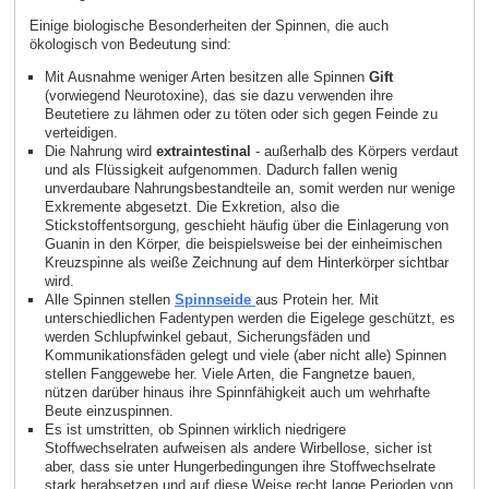
Einige biologische Besonderheiten der Spinnen, die auch
ökologisch von Bedeutung sind:
Mit Ausnahme weniger Arten besitzen alle Spinnen
Gift
(vorwiegend Neurotoxine), das sie dazu verwenden ihre
Beutetiere zu lähmen oder zu töten oder sich gegen Feinde zu
verteidigen.
Die Nahrung wird
extraintestinal
- außerhalb des Körpers verdaut
und als Flüssigkeit aufgenommen. Dadurch fallen wenig
unverdaubare Nahrungsbestandteile an, somit werden nur wenige
Exkremente abgesetzt. Die Exkretion, also die
Stickstoffentsorgung, geschieht häufig über die Einlagerung von
Guanin in den Körper, die beispielsweise bei der einheimischen
Kreuzspinne als weiße Zeichnung auf dem Hinterkörper sichtbar
wird.
Alle Spinnen stellen
Spinnseide
aus Protein her. Mit
unterschiedlichen Fadentypen werden die Eigelege geschützt, es
werden Schlupfwinkel gebaut, Sicherungsfäden und
Kommunikationsfäden gelegt und viele (aber nicht alle) Spinnen
stellen Fanggewebe her. Viele Arten, die Fangnetze bauen,
nützen darüber hinaus ihre Spinnfähigkeit auch um wehrhafte
Beute einzuspinnen.
Es ist umstritten, ob Spinnen wirklich niedrigere
Stoffwechselraten aufweisen als andere Wirbellose, sicher ist
aber, dass sie unter Hungerbedingungen ihre Stoffwechselrate
stark herabsetzen und auf diese Weise recht lange Perioden von