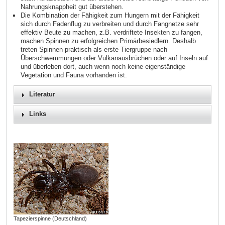
Nahrungsknappheit gut überstehen.
Die Kombination der Fähigkeit zum Hungern mit der Fähigkeit
sich durch Fadenflug zu verbreiten und durch Fangnetze sehr
effektiv Beute zu machen, z.B. verdriftete Insekten zu fangen,
machen Spinnen zu erfolgreichen Primärbesiedlern. Deshalb
treten Spinnen praktisch als erste Tiergruppe nach
Überschwemmungen oder Vulkanausbrüchen oder auf Inseln auf
und überleben dort, auch wenn noch keine eigenständige
Vegetation und Fauna vorhanden ist.
Literatur
Links
Tapezierspinne (Deutschland)