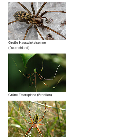
Große Hauswinkelspinne
(Deutschland)
Grüne Zitterspinne (Brasilien)