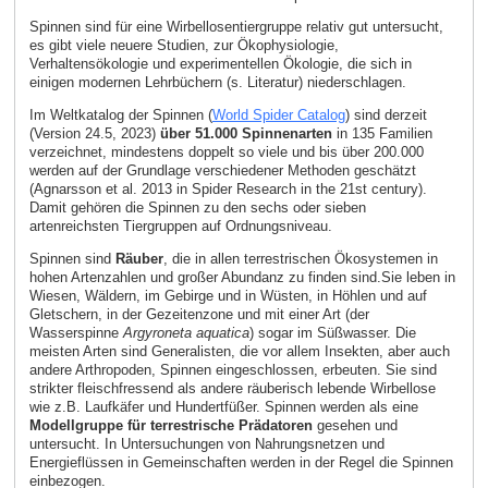
Spinnen sind für eine Wirbellosentiergruppe relativ gut untersucht,
es gibt viele neuere Studien, zur Ökophysiologie,
Verhaltensökologie und experimentellen Ökologie, die sich in
einigen modernen Lehrbüchern (s. Literatur) niederschlagen.
Im Weltkatalog der Spinnen (
World Spider Catalog
) sind derzeit
(Version 24.5, 2023)
über 51.000 Spinnenarten
in 135 Familien
verzeichnet, mindestens doppelt so viele und bis über 200.000
werden auf der Grundlage verschiedener Methoden geschätzt
(Agnarsson et al. 2013 in Spider Research in the 21st century).
Damit gehören die Spinnen zu den sechs oder sieben
artenreichsten Tiergruppen auf Ordnungsniveau.
Spinnen sind
Räuber
, die in allen terrestrischen Ökosystemen in
hohen Artenzahlen und großer Abundanz zu finden sind.Sie leben in
Wiesen, Wäldern, im Gebirge und in Wüsten, in Höhlen und auf
Gletschern, in der Gezeitenzone und mit einer Art (der
Wasserspinne
Argyroneta aquatica
) sogar im Süßwasser. Die
meisten Arten sind Generalisten, die vor allem Insekten, aber auch
andere Arthropoden, Spinnen eingeschlossen, erbeuten. Sie sind
strikter fleischfressend als andere räuberisch lebende Wirbellose
wie z.B. Laufkäfer und Hundertfüßer. Spinnen werden als eine
Modellgruppe für terrestrische Prädatoren
gesehen und
untersucht. In Untersuchungen von Nahrungsnetzen und
Energieflüssen in Gemeinschaften werden in der Regel die Spinnen
einbezogen.