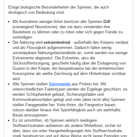
Einige biologische Besonderheiten der Spinnen, die auch
ökologisch von Bedeutung sind:
Mit Ausnahme weniger Arten besitzen alle Spinnen
Gift
(vorwiegend Neurotoxine), das sie dazu verwenden ihre
Beutetiere zu lähmen oder zu töten oder sich gegen Feinde zu
verteidigen.
Die Nahrung wird
extraintestinal
- außerhalb des Körpers verdaut
und als Flüssigkeit aufgenommen. Dadurch fallen wenig
unverdaubare Nahrungsbestandteile an, somit werden nur wenige
Exkremente abgesetzt. Die Exkretion, also die
Stickstoffentsorgung, geschieht häufig über die Einlagerung von
Guanin in den Körper, die beispielsweise bei der einheimischen
Kreuzspinne als weiße Zeichnung auf dem Hinterkörper sichtbar
wird.
Alle Spinnen stellen
Spinnseide
aus Protein her. Mit
unterschiedlichen Fadentypen werden die Eigelege geschützt, es
werden Schlupfwinkel gebaut, Sicherungsfäden und
Kommunikationsfäden gelegt und viele (aber nicht alle) Spinnen
stellen Fanggewebe her. Viele Arten, die Fangnetze bauen,
nützen darüber hinaus ihre Spinnfähigkeit auch um wehrhafte
Beute einzuspinnen.
Es ist umstritten, ob Spinnen wirklich niedrigere
Stoffwechselraten aufweisen als andere Wirbellose, sicher ist
aber, dass sie unter Hungerbedingungen ihre Stoffwechselrate
stark herabsetzen und auf diese Weise recht lange Perioden von