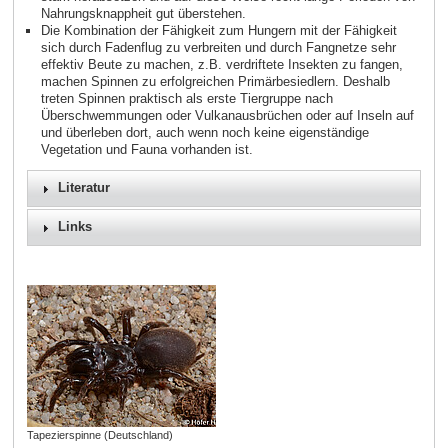
Nahrungsknappheit gut überstehen.
Die Kombination der Fähigkeit zum Hungern mit der Fähigkeit
sich durch Fadenflug zu verbreiten und durch Fangnetze sehr
effektiv Beute zu machen, z.B. verdriftete Insekten zu fangen,
machen Spinnen zu erfolgreichen Primärbesiedlern. Deshalb
treten Spinnen praktisch als erste Tiergruppe nach
Überschwemmungen oder Vulkanausbrüchen oder auf Inseln auf
und überleben dort, auch wenn noch keine eigenständige
Vegetation und Fauna vorhanden ist.
Literatur
Links
Tapezierspinne (Deutschland)