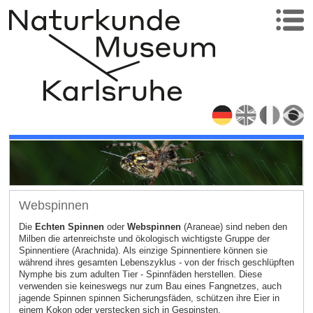
Webspinnen
Die
Echten Spinnen
oder
Webspinnen
(Araneae) sind neben den
Milben die artenreichste und ökologisch wichtigste Gruppe der
Spinnentiere (Arachnida). Als einzige Spinnentiere können sie
während ihres gesamten Lebenszyklus - von der frisch geschlüpften
Nymphe bis zum adulten Tier - Spinnfäden herstellen. Diese
verwenden sie keineswegs nur zum Bau eines Fangnetzes, auch
jagende Spinnen spinnen Sicherungsfäden, schützen ihre Eier in
einem Kokon oder verstecken sich in Gespinsten.