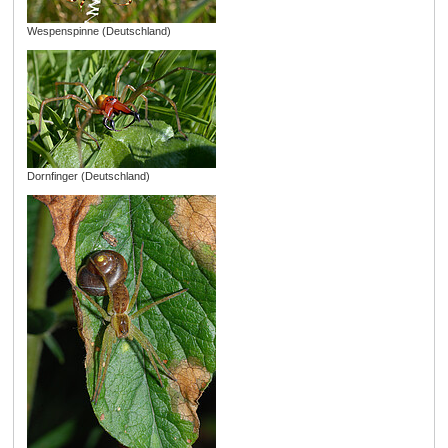
Wespenspinne (Deutschland)
Dornfinger (Deutschland)