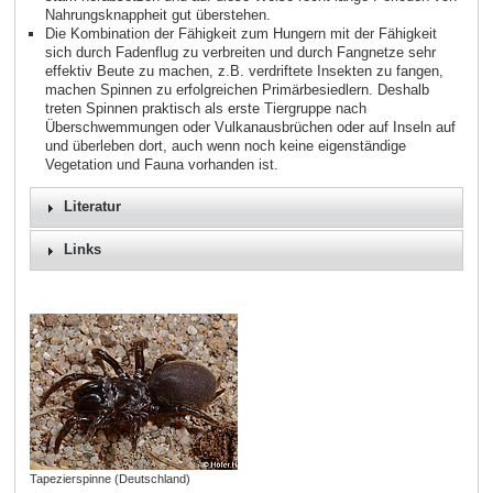
Nahrungsknappheit gut überstehen.
Die Kombination der Fähigkeit zum Hungern mit der Fähigkeit
sich durch Fadenflug zu verbreiten und durch Fangnetze sehr
effektiv Beute zu machen, z.B. verdriftete Insekten zu fangen,
machen Spinnen zu erfolgreichen Primärbesiedlern. Deshalb
treten Spinnen praktisch als erste Tiergruppe nach
Überschwemmungen oder Vulkanausbrüchen oder auf Inseln auf
und überleben dort, auch wenn noch keine eigenständige
Vegetation und Fauna vorhanden ist.
Literatur
Links
Tapezierspinne (Deutschland)