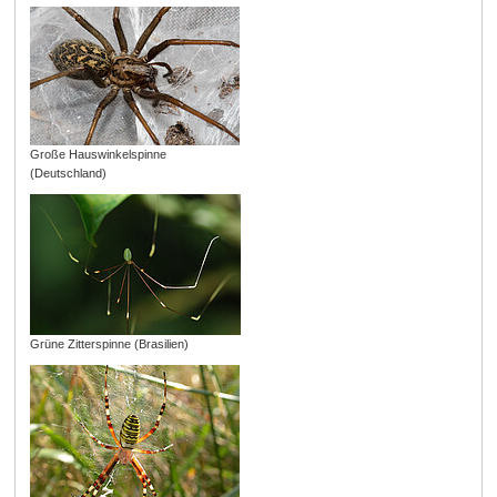
Große Hauswinkelspinne
(Deutschland)
Grüne Zitterspinne (Brasilien)