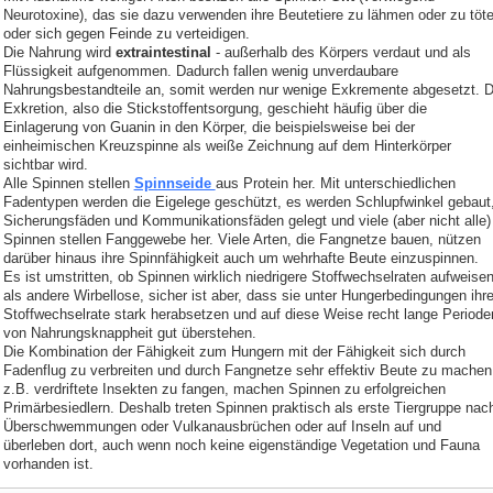
Neurotoxine), das sie dazu verwenden ihre Beutetiere zu lähmen oder zu töt
oder sich gegen Feinde zu verteidigen.
Die Nahrung wird
extraintestinal
- außerhalb des Körpers verdaut und als
Flüssigkeit aufgenommen. Dadurch fallen wenig unverdaubare
Nahrungsbestandteile an, somit werden nur wenige Exkremente abgesetzt. D
Exkretion, also die Stickstoffentsorgung, geschieht häufig über die
Einlagerung von Guanin in den Körper, die beispielsweise bei der
einheimischen Kreuzspinne als weiße Zeichnung auf dem Hinterkörper
sichtbar wird.
Alle Spinnen stellen
Spinnseide
aus Protein her. Mit unterschiedlichen
Fadentypen werden die Eigelege geschützt, es werden Schlupfwinkel gebaut
Sicherungsfäden und Kommunikationsfäden gelegt und viele (aber nicht alle)
Spinnen stellen Fanggewebe her. Viele Arten, die Fangnetze bauen, nützen
darüber hinaus ihre Spinnfähigkeit auch um wehrhafte Beute einzuspinnen.
Es ist umstritten, ob Spinnen wirklich niedrigere Stoffwechselraten aufweise
als andere Wirbellose, sicher ist aber, dass sie unter Hungerbedingungen ihr
Stoffwechselrate stark herabsetzen und auf diese Weise recht lange Periode
von Nahrungsknappheit gut überstehen.
Die Kombination der Fähigkeit zum Hungern mit der Fähigkeit sich durch
Fadenflug zu verbreiten und durch Fangnetze sehr effektiv Beute zu machen
z.B. verdriftete Insekten zu fangen, machen Spinnen zu erfolgreichen
Primärbesiedlern. Deshalb treten Spinnen praktisch als erste Tiergruppe nac
Überschwemmungen oder Vulkanausbrüchen oder auf Inseln auf und
überleben dort, auch wenn noch keine eigenständige Vegetation und Fauna
vorhanden ist.