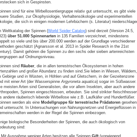
erstecken sich in Gespinsten.
innen sind für eine Wirbellosentiergruppe relativ gut untersucht, es gibt viele
euere Studien, zur Ökophysiologie, Verhaltensökologie und experimentellen
kologie, die sich in einigen modernen Lehrbüchern (s. Literatur) niederschlage
m Weltkatalog der Spinnen (
World Spider Catalog
) sind derzeit (Version 24.5,
023)
über 51.000 Spinnenarten
in 135 Familien verzeichnet, mindestens
oppelt so viele und bis über 200.000 werden auf der Grundlage verschiedener
ethoden geschätzt (Agnarsson et al. 2013 in Spider Research in the 21st
entury). Damit gehören die Spinnen zu den sechs oder sieben artenreichsten
iergruppen auf Ordnungsniveau.
pinnen sind
Räuber
, die in allen terrestrischen Ökosystemen in hohen
rtenzahlen und großer Abundanz zu finden sind.Sie leben in Wiesen, Wäldern,
m Gebirge und in Wüsten, in Höhlen und auf Gletschern, in der Gezeitenzone
nd mit einer Art (der Wasserspinne
Argyroneta aquatica
) sogar im Süßwasser.
ie meisten Arten sind Generalisten, die vor allem Insekten, aber auch andere
rthropoden, Spinnen eingeschlossen, erbeuten. Sie sind strikter fleischfresse
ls andere räuberisch lebende Wirbellose wie z.B. Laufkäfer und Hundertfüßer.
pinnen werden als eine
Modellgruppe für terrestrische Prädatoren
gesehen
nd untersucht. In Untersuchungen von Nahrungsnetzen und Energieflüssen in
emeinschaften werden in der Regel die Spinnen einbezogen.
inige biologische Besonderheiten der Spinnen, die auch ökologisch von
edeutung sind:
Mit Ausnahme weniger Arten besitzen alle Spinnen
Gift
(vorwiegend