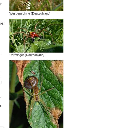
en
Wespenspinne (Deutschland)
ie
,
Dornfinger (Deutschland)
n
e
n
,
h