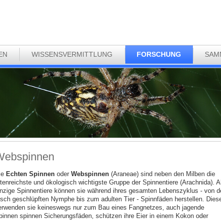
EN
WISSENSVERMITTLUNG
FORSCHUNG
SAM
Webspinnen
ie
Echten Spinnen
oder
Webspinnen
(Araneae) sind neben den Milben die
rtenreichste und ökologisch wichtigste Gruppe der Spinnentiere (Arachnida). A
inzige Spinnentiere können sie während ihres gesamten Lebenszyklus - von d
risch geschlüpften Nymphe bis zum adulten Tier - Spinnfäden herstellen. Dies
erwenden sie keineswegs nur zum Bau eines Fangnetzes, auch jagende
pinnen spinnen Sicherungsfäden, schützen ihre Eier in einem Kokon oder