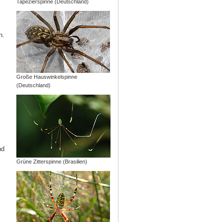
Tapezierspinne (Deutschland)
n.
Große Hauswinkelspinne
(Deutschland)
nd
Grüne Zitterspinne (Brasilien)