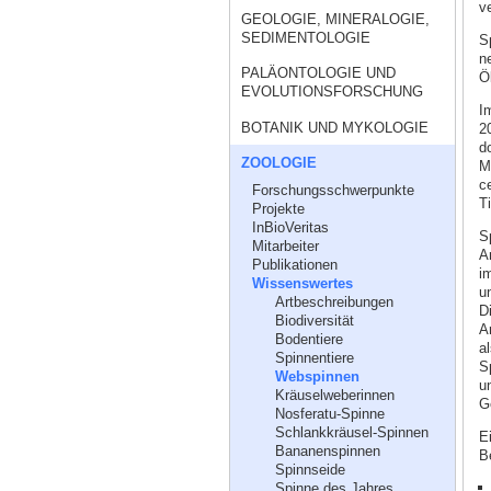
v
GEOLOGIE, MINERALOGIE,
SEDIMENTOLOGIE
Sp
n
PALÄONTOLOGIE UND
Ö
EVOLUTIONSFORSCHUNG
I
BOTANIK UND MYKOLOGIE
2
d
ZOOLOGIE
M
c
Forschungsschwerpunkte
T
Projekte
InBioVeritas
S
Mitarbeiter
A
Publikationen
i
Wissenswertes
u
Artbeschreibungen
D
Biodiversität
A
Bodentiere
a
Spinnentiere
S
Webspinnen
u
Kräuselweberinnen
G
Nosferatu-Spinne
Schlankkräusel-Spinnen
E
Bananenspinnen
B
Spinnseide
Spinne des Jahres