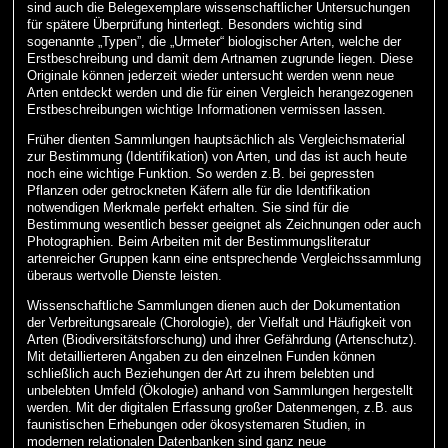
sind auch die Belegexemplare wissenschaftlicher Untersuchungen
für spätere Überprüfung hinterlegt. Besonders wichtig sind
sogenannte „Typen”, die „Urmeter“ biologischer Arten, welche der
Erstbeschreibung und damit dem Artnamen zugrunde liegen. Diese
Originale können jederzeit wieder untersucht werden wenn neue
Arten entdeckt werden und die für einen Vergleich herangezogenen
Erstbeschreibungen wichtige Informationen vermissen lassen.
Früher dienten Sammlungen hauptsächlich als Vergleichsmaterial
zur Bestimmung (Identifikation) von Arten, und das ist auch heute
noch eine wichtige Funktion. So werden z.B. bei gepressten
Pflanzen oder getrockneten Käfern alle für die Identifikation
notwendigen Merkmale perfekt erhalten. Sie sind für die
Bestimmung wesentlich besser geeignet als Zeichnungen oder auch
Photographien. Beim Arbeiten mit der Bestimmungsliteratur
artenreicher Gruppen kann eine entsprechende Vergleichssammlung
überaus wertvolle Dienste leisten.
Wissenschaftliche Sammlungen dienen auch der Dokumentation
der Verbreitungsareale (Chorologie), der Vielfalt und Häufigkeit von
Arten (Biodiversitätsforschung) und ihrer Gefährdung (Artenschutz).
Mit detaillierteren Angaben zu den einzelnen Funden können
schließlich auch Beziehungen der Art zu ihrem belebten und
unbelebten Umfeld (Ökologie) anhand von Sammlungen hergestellt
werden. Mit der digitalen Erfassung großer Datenmengen, z.B. aus
faunistischen Erhebungen oder ökosystemaren Studien, in
modernen relationalen Datenbanken sind ganz neue