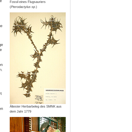
e
Fossil eines Flugsauriers
(
Pterodactylus sp.
)
ge
ge
e
en
n.
t
Ältester Herbarbeleg des SMNK aus
en
dem Jahr 1779