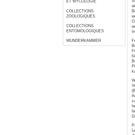
V
ET MYCOLOGIE
w
COLLECTIONS
B
ZOOLOGIQUES
w
O
COLLECTIONS
w
ENTOMOLOGIQUES
I
F
WUNDERKAMMER
B
F
fü
B
P
k
W
Ve
(B
A
z
h
f
D
P
L