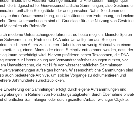
arüber hinaus sind Fossilien wichtige Indizien für Altersbestimmungen quer
urch die Erdgeschichte. Geowissenschaftliche Sammlungen, also Gesteine u
ineralien, enthalten Belegstücke der anorganischen Natur. Sie dienen der
nalyse ihrer Zusammensetzung, den Umständen ihrer Entstehung, und viele
ehr. Diese Untersuchungen sind oft Grundlage für eine Nutzung von Gesteine
nd Mineralien als Rohstoffe.
urch moderne Untersuchungsverfahren ist es heute möglich, kleinste Spuren
on Schwermetallen, Proteinen, DNA oder Umweltgiften aus Belegen
nterschiedlichen Alters zu isolieren. Dabei kann so wenig Material von einem
chmetterling, einem Moos oder einem Steinpilz entnommen werden, dass der
eleg kaum beschädigt wird. Hiervon profitieren neben Taxonomen, die DNA-
equenzen zur Untersuchung von Verwandtschaftsbeziehungen nutzen, vor
llem Umweltforscher, die mit Hilfe von wissenschaftlichen Sammlungen
mweltveränderungen aufzeigen können. Wissenschaftliche Sammlungen sind
lso auch bedeutende Archive, um solche Vorgänge zu dokumentieren und
ehrere Jahrhunderte zurückzublicken.
ie Erweiterung der Sammlungen erfolgt durch eigene Aufsammlungen und
usgrabungen im Rahmen von Forschungstätigkeiten, durch Übernahme privat
nd öffentlicher Sammlungen oder durch gezielten Ankauf wichtiger Objekte.