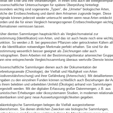
ielfalt der Erde und ihre Veränderungen. In ihnen sind auch die Belegexemplar
issenschaftlicher Untersuchungen für spätere Überprüfung hinterlegt.
esonders wichtig sind sogenannte „Typen”, die „Urmeter“ biologischer Arten,
elche der Erstbeschreibung und damit dem Artnamen zugrunde liegen. Diese
riginale können jederzeit wieder untersucht werden wenn neue Arten entdeckt
erden und die für einen Vergleich herangezogenen Erstbeschreibungen wichti
nformationen vermissen lassen.
rüher dienten Sammlungen hauptsächlich als Vergleichsmaterial zur
estimmung (Identifikation) von Arten, und das ist auch heute noch eine wichti
unktion. So werden z.B. bei gepressten Pflanzen oder getrockneten Käfern all
r die Identifikation notwendigen Merkmale perfekt erhalten. Sie sind für die
estimmung wesentlich besser geeignet als Zeichnungen oder auch
hotographien. Beim Arbeiten mit der Bestimmungsliteratur artenreicher Grupp
ann eine entsprechende Vergleichssammlung überaus wertvolle Dienste leiste
issenschaftliche Sammlungen dienen auch der Dokumentation der
rbreitungsareale (Chorologie), der Vielfalt und Häufigkeit von Arten
iodiversitätsforschung) und ihrer Gefährdung (Artenschutz). Mit detaillierteren
ngaben zu den einzelnen Funden können schließlich auch Beziehungen der Ar
u ihrem belebten und unbelebten Umfeld (Ökologie) anhand von Sammlungen
ergestellt werden. Mit der digitalen Erfassung großer Datenmengen, z.B. aus
aunistischen Erhebungen oder ökosystemaren Studien, in modernen relational
atenbanken sind ganz neue Auswertungsmöglichkeiten gegeben.
aläontologische Sammlungen belegen die Vielfalt ausgestorbener
ebensformen. Sie dienen ähnlichen Zwecken wie biologische Sammlungen,