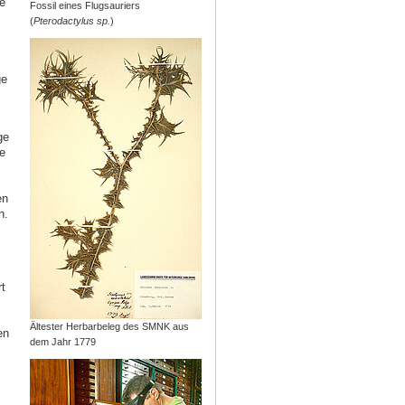
e
Fossil eines Flugsauriers
(
Pterodactylus sp.
)
ge
ge
e
en
n.
t
Ältester Herbarbeleg des SMNK aus
en
dem Jahr 1779