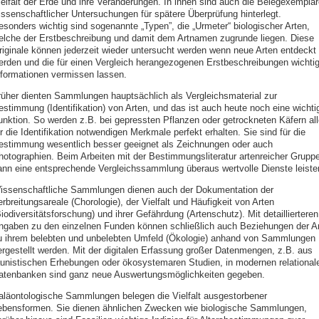
ielfalt der Erde und ihre Veränderungen. In ihnen sind auch die Belegexemplar
issenschaftlicher Untersuchungen für spätere Überprüfung hinterlegt.
esonders wichtig sind sogenannte „Typen”, die „Urmeter“ biologischer Arten,
elche der Erstbeschreibung und damit dem Artnamen zugrunde liegen. Diese
riginale können jederzeit wieder untersucht werden wenn neue Arten entdeckt
erden und die für einen Vergleich herangezogenen Erstbeschreibungen wichti
nformationen vermissen lassen.
rüher dienten Sammlungen hauptsächlich als Vergleichsmaterial zur
estimmung (Identifikation) von Arten, und das ist auch heute noch eine wichti
unktion. So werden z.B. bei gepressten Pflanzen oder getrockneten Käfern all
r die Identifikation notwendigen Merkmale perfekt erhalten. Sie sind für die
estimmung wesentlich besser geeignet als Zeichnungen oder auch
hotographien. Beim Arbeiten mit der Bestimmungsliteratur artenreicher Grupp
ann eine entsprechende Vergleichssammlung überaus wertvolle Dienste leiste
issenschaftliche Sammlungen dienen auch der Dokumentation der
rbreitungsareale (Chorologie), der Vielfalt und Häufigkeit von Arten
iodiversitätsforschung) und ihrer Gefährdung (Artenschutz). Mit detaillierteren
ngaben zu den einzelnen Funden können schließlich auch Beziehungen der Ar
u ihrem belebten und unbelebten Umfeld (Ökologie) anhand von Sammlungen
ergestellt werden. Mit der digitalen Erfassung großer Datenmengen, z.B. aus
aunistischen Erhebungen oder ökosystemaren Studien, in modernen relational
atenbanken sind ganz neue Auswertungsmöglichkeiten gegeben.
aläontologische Sammlungen belegen die Vielfalt ausgestorbener
ebensformen. Sie dienen ähnlichen Zwecken wie biologische Sammlungen,