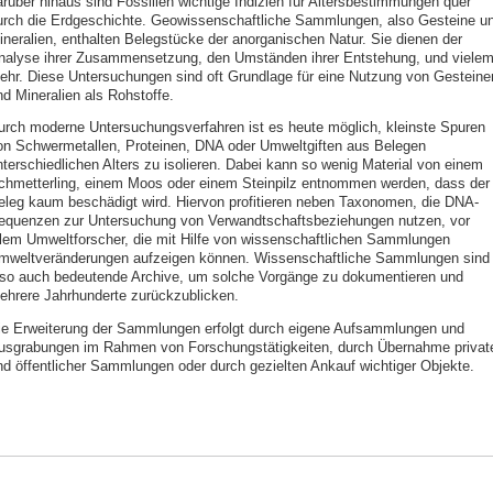
arüber hinaus sind Fossilien wichtige Indizien für Altersbestimmungen quer
urch die Erdgeschichte. Geowissenschaftliche Sammlungen, also Gesteine u
ineralien, enthalten Belegstücke der anorganischen Natur. Sie dienen der
nalyse ihrer Zusammensetzung, den Umständen ihrer Entstehung, und viele
ehr. Diese Untersuchungen sind oft Grundlage für eine Nutzung von Gesteine
nd Mineralien als Rohstoffe.
urch moderne Untersuchungsverfahren ist es heute möglich, kleinste Spuren
on Schwermetallen, Proteinen, DNA oder Umweltgiften aus Belegen
nterschiedlichen Alters zu isolieren. Dabei kann so wenig Material von einem
chmetterling, einem Moos oder einem Steinpilz entnommen werden, dass der
eleg kaum beschädigt wird. Hiervon profitieren neben Taxonomen, die DNA-
equenzen zur Untersuchung von Verwandtschaftsbeziehungen nutzen, vor
llem Umweltforscher, die mit Hilfe von wissenschaftlichen Sammlungen
mweltveränderungen aufzeigen können. Wissenschaftliche Sammlungen sind
lso auch bedeutende Archive, um solche Vorgänge zu dokumentieren und
ehrere Jahrhunderte zurückzublicken.
ie Erweiterung der Sammlungen erfolgt durch eigene Aufsammlungen und
usgrabungen im Rahmen von Forschungstätigkeiten, durch Übernahme privat
nd öffentlicher Sammlungen oder durch gezielten Ankauf wichtiger Objekte.