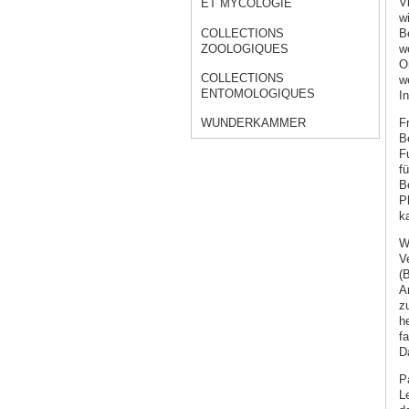
V
ET MYCOLOGIE
w
COLLECTIONS
B
ZOOLOGIQUES
w
O
COLLECTIONS
w
ENTOMOLOGIQUES
I
F
WUNDERKAMMER
B
F
fü
B
P
k
W
Ve
(B
A
z
h
f
D
P
L