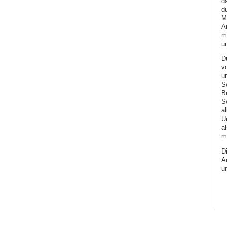
d
d
M
A
m
u
D
v
u
S
B
S
a
U
a
m
D
A
u