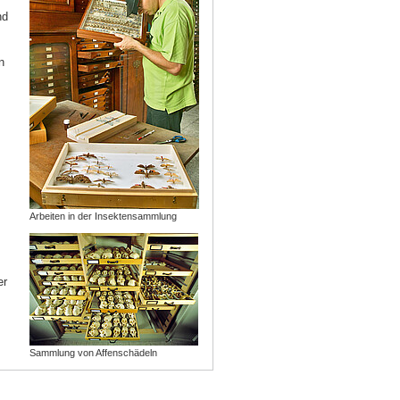
nd
m
n
Arbeiten in der Insektensammlung
er
Sammlung von Affenschädeln