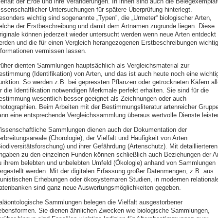
ielfalt der Erde und ihre Veränderungen. In ihnen sind auch die Belegexemplar
issenschaftlicher Untersuchungen für spätere Überprüfung hinterlegt.
esonders wichtig sind sogenannte „Typen”, die „Urmeter“ biologischer Arten,
elche der Erstbeschreibung und damit dem Artnamen zugrunde liegen. Diese
riginale können jederzeit wieder untersucht werden wenn neue Arten entdeckt
erden und die für einen Vergleich herangezogenen Erstbeschreibungen wichti
nformationen vermissen lassen.
rüher dienten Sammlungen hauptsächlich als Vergleichsmaterial zur
estimmung (Identifikation) von Arten, und das ist auch heute noch eine wichti
unktion. So werden z.B. bei gepressten Pflanzen oder getrockneten Käfern all
r die Identifikation notwendigen Merkmale perfekt erhalten. Sie sind für die
estimmung wesentlich besser geeignet als Zeichnungen oder auch
hotographien. Beim Arbeiten mit der Bestimmungsliteratur artenreicher Grupp
ann eine entsprechende Vergleichssammlung überaus wertvolle Dienste leiste
issenschaftliche Sammlungen dienen auch der Dokumentation der
rbreitungsareale (Chorologie), der Vielfalt und Häufigkeit von Arten
iodiversitätsforschung) und ihrer Gefährdung (Artenschutz). Mit detaillierteren
ngaben zu den einzelnen Funden können schließlich auch Beziehungen der Ar
u ihrem belebten und unbelebten Umfeld (Ökologie) anhand von Sammlungen
ergestellt werden. Mit der digitalen Erfassung großer Datenmengen, z.B. aus
aunistischen Erhebungen oder ökosystemaren Studien, in modernen relational
atenbanken sind ganz neue Auswertungsmöglichkeiten gegeben.
aläontologische Sammlungen belegen die Vielfalt ausgestorbener
ebensformen. Sie dienen ähnlichen Zwecken wie biologische Sammlungen,