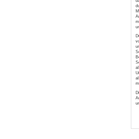
d
d
M
A
m
u
D
v
u
S
B
S
a
U
a
m
D
A
u