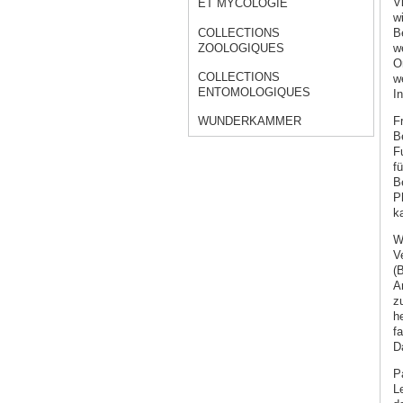
V
ET MYCOLOGIE
w
COLLECTIONS
B
ZOOLOGIQUES
w
O
COLLECTIONS
w
ENTOMOLOGIQUES
I
F
WUNDERKAMMER
B
F
fü
B
P
k
W
Ve
(B
A
z
h
f
D
P
L