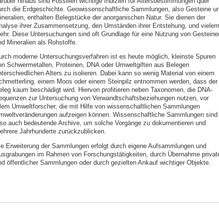
arüber hinaus sind Fossilien wichtige Indizien für Altersbestimmungen quer
urch die Erdgeschichte. Geowissenschaftliche Sammlungen, also Gesteine u
ineralien, enthalten Belegstücke der anorganischen Natur. Sie dienen der
nalyse ihrer Zusammensetzung, den Umständen ihrer Entstehung, und viele
ehr. Diese Untersuchungen sind oft Grundlage für eine Nutzung von Gesteine
nd Mineralien als Rohstoffe.
urch moderne Untersuchungsverfahren ist es heute möglich, kleinste Spuren
on Schwermetallen, Proteinen, DNA oder Umweltgiften aus Belegen
nterschiedlichen Alters zu isolieren. Dabei kann so wenig Material von einem
chmetterling, einem Moos oder einem Steinpilz entnommen werden, dass der
eleg kaum beschädigt wird. Hiervon profitieren neben Taxonomen, die DNA-
equenzen zur Untersuchung von Verwandtschaftsbeziehungen nutzen, vor
llem Umweltforscher, die mit Hilfe von wissenschaftlichen Sammlungen
mweltveränderungen aufzeigen können. Wissenschaftliche Sammlungen sind
lso auch bedeutende Archive, um solche Vorgänge zu dokumentieren und
ehrere Jahrhunderte zurückzublicken.
ie Erweiterung der Sammlungen erfolgt durch eigene Aufsammlungen und
usgrabungen im Rahmen von Forschungstätigkeiten, durch Übernahme privat
nd öffentlicher Sammlungen oder durch gezielten Ankauf wichtiger Objekte.