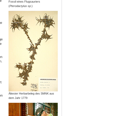
e
Fossil eines Flugsauriers
(
Pterodactylus sp.
)
ge
ge
e
en
n.
t
Ältester Herbarbeleg des SMNK aus
en
dem Jahr 1779