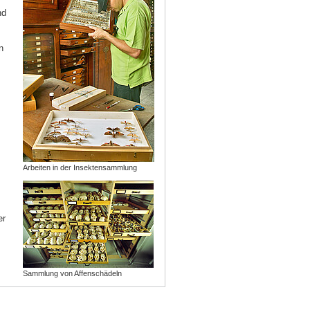
nd
m
n
Arbeiten in der Insektensammlung
er
Sammlung von Affenschädeln