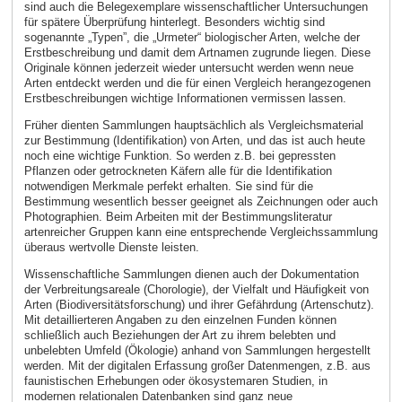
sind auch die Belegexemplare wissenschaftlicher Untersuchungen
für spätere Überprüfung hinterlegt. Besonders wichtig sind
sogenannte „Typen”, die „Urmeter“ biologischer Arten, welche der
Erstbeschreibung und damit dem Artnamen zugrunde liegen. Diese
Originale können jederzeit wieder untersucht werden wenn neue
Arten entdeckt werden und die für einen Vergleich herangezogenen
Erstbeschreibungen wichtige Informationen vermissen lassen.
Früher dienten Sammlungen hauptsächlich als Vergleichsmaterial
zur Bestimmung (Identifikation) von Arten, und das ist auch heute
noch eine wichtige Funktion. So werden z.B. bei gepressten
Pflanzen oder getrockneten Käfern alle für die Identifikation
notwendigen Merkmale perfekt erhalten. Sie sind für die
Bestimmung wesentlich besser geeignet als Zeichnungen oder auch
Photographien. Beim Arbeiten mit der Bestimmungsliteratur
artenreicher Gruppen kann eine entsprechende Vergleichssammlung
überaus wertvolle Dienste leisten.
Wissenschaftliche Sammlungen dienen auch der Dokumentation
der Verbreitungsareale (Chorologie), der Vielfalt und Häufigkeit von
Arten (Biodiversitätsforschung) und ihrer Gefährdung (Artenschutz).
Mit detaillierteren Angaben zu den einzelnen Funden können
schließlich auch Beziehungen der Art zu ihrem belebten und
unbelebten Umfeld (Ökologie) anhand von Sammlungen hergestellt
werden. Mit der digitalen Erfassung großer Datenmengen, z.B. aus
faunistischen Erhebungen oder ökosystemaren Studien, in
modernen relationalen Datenbanken sind ganz neue