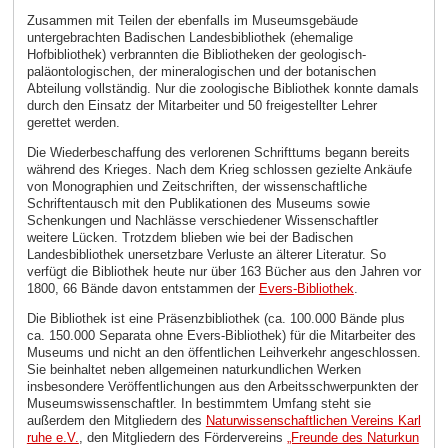
Zusammen mit Teilen der ebenfalls im Museumsgebäude
untergebrachten Badischen Landesbibliothek (ehemalige
Hofbibliothek) verbrannten die Bibliotheken der geologisch-
paläontologischen, der mineralogischen und der botanischen
Abteilung vollständig. Nur die zoologische Bibliothek konnte damals
durch den Einsatz der Mitarbeiter und 50 freigestellter Lehrer
gerettet werden.
Die Wiederbeschaffung des verlorenen Schrifttums begann bereits
während des Krieges. Nach dem Krieg schlossen gezielte Ankäufe
von Monographien und Zeitschriften, der wissenschaftliche
Schriftentausch mit den Publikationen des Museums sowie
Schenkungen und Nachlässe verschiedener Wissenschaftler
weitere Lücken. Trotzdem blieben wie bei der Badischen
Landesbibliothek unersetzbare Verluste an älterer Literatur. So
verfügt die Bibliothek heute nur über 163 Bücher aus den Jahren vor
1800, 66 Bände davon entstammen der
Evers-Bibliothek
.
Die Bibliothek ist eine Präsenzbibliothek (ca. 100.000 Bände plus
ca. 150.000 Separata ohne Evers-Bibliothek) für die Mitarbeiter des
Museums und nicht an den öffentlichen Leihverkehr angeschlossen.
Sie beinhaltet neben allgemeinen naturkundlichen Werken
insbesondere Veröffentlichungen aus den Arbeitsschwerpunkten der
Museumswissenschaftler. In bestimmtem Umfang steht sie
außerdem den Mitgliedern des
Naturwissenschaftlichen Vereins Karl
ruhe e.V.
, den Mitgliedern des Fördervereins
„Freunde des Naturkun