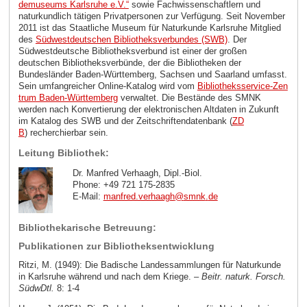
demuseums Karlsruhe e.V.“
sowie Fachwissenschaftlern und
naturkundlich tätigen Privatpersonen zur Verfügung. Seit November
2011 ist das Staatliche Museum für Naturkunde Karlsruhe Mitglied
des
Südwestdeutschen Bibliotheksverbundes (SWB)
. Der
Südwestdeutsche Bibliotheksverbund ist einer der großen
deutschen Bibliotheksverbünde, der die Bibliotheken der
Bundesländer Baden-Württemberg, Sachsen und Saarland umfasst.
Sein umfangreicher Online-Katalog wird vom
Bibliotheksservice-Zen
trum Baden-Württemberg
verwaltet. Die Bestände des SMNK
werden nach Konvertierung der elektronischen Altdaten in Zukunft
im Katalog des SWB und der Zeitschriftendatenbank (
ZD
B
)
recherchierbar sein.
Leitung Bibliothek:
Dr. Manfred Verhaagh, Dipl.-Biol.
Phone: +49 721 175-2835
E-Mail:
manfred.verhaagh
@
smnk
.
de
Bibliothekarische Betreuung:
Publikationen zur Bibliotheksentwicklung
Ritzi, M. (1949): Die Badische Landessammlungen für Naturkunde
in Karlsruhe während und nach dem Kriege. –
Beitr. naturk. Forsch.
SüdwDtl.
8: 1-4