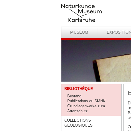
MUSÉUM
EXPOSITIO
BIBLIOTHÈQUE
B
Bestand
Publications du SMNK
D
Grundlagenwerke zum
u
Artenschutz
B
w
COLLECTIONS
GÉOLOGIQUES
Z