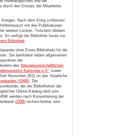
der mineralogischen und der
s durch den Einsatz der Mitarbeiter
s Krieges. Nach dem Krieg schlossen
hriftentausch mit den Publikationen
r weitere Lücken. Trotzdem blieben
r. So verfügt die Bibliothek heute nur
ers-Bibliothek
.
Separata ohne Evers-Bibliothek) für die
sen. Sie beinhaltet neben allgemeinen
erpunkten der
liedern des
Naturwissenschaftlichen
ndemuseums Karlsruhe e.V.“
sowie
Seit November 2011 ist das Staatliche
verbundes (SWB)
. Der
verbünde, der die Bibliotheken der
reicher Online-Katalog wird vom
SMNK werden nach Konvertierung der
tenbank (
ZDB
)
recherchierbar sein.