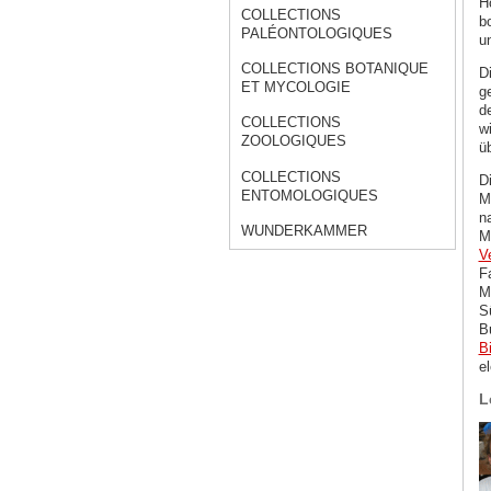
H
COLLECTIONS
b
PALÉONTOLOGIQUES
un
COLLECTIONS BOTANIQUE
D
ET MYCOLOGIE
g
d
COLLECTIONS
wi
ZOOLOGIQUES
ü
COLLECTIONS
D
ENTOMOLOGIQUES
M
n
WUNDERKAMMER
M
V
F
M
S
B
B
e
L