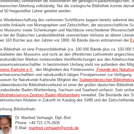
ofbibliothek) verbrannten die Bibliotheken der geologisch-paläontologischen, 
otanischen Abteilung vollständig. Nur die zoologische Bibliothek konnte damal
d 50 freigestellter Lehrer gerettet werden.
ie Wiederbeschaffung des verlorenen Schrifttums begann bereits während de
ezielte Ankäufe von Monographien und Zeitschriften, der wissenschaftliche Sc
es Museums sowie Schenkungen und Nachlässe verschiedener Wissenschaftle
e bei der Badischen Landesbibliothek unersetzbare Verluste an älterer Literatu
ber 163 Bücher aus den Jahren vor 1800, 66 Bände davon entstammen der
Ev
ie Bibliothek ist eine Präsenzbibliothek (ca. 100.000 Bände plus ca. 150.000 
itarbeiter des Museums und nicht an den öffentlichen Leihverkehr angeschlos
aturkundlichen Werken insbesondere Veröffentlichungen aus den Arbeitsschw
useumswissenschaftler. In bestimmtem Umfang steht sie außerdem den Mitg
ereins Karlruhe e.V.
, den Mitgliedern des Fördervereins
„Freunde des Naturku
achwissenschaftlern und naturkundlich tätigen Privatpersonen zur Verfügung. 
useum für Naturkunde Karlsruhe Mitglied des
Südwestdeutschen Bibliotheks
üdwestdeutsche Bibliotheksverbund ist einer der großen deutschen Bibliotheks
undesländer Baden-Württemberg, Sachsen und Saarland umfasst. Sein umfang
ibliotheksservice-Zentrum Baden-Württemberg
verwaltet. Die Bestände des 
lektronischen Altdaten in Zukunft im Katalog des SWB und der Zeitschriftenda
eitung Bibliothek:
Dr. Manfred Verhaagh, Dipl.-Biol.
Phone: +49 721 175-2835
E-Mail:
manfred.verhaagh
@
smnk
.
de