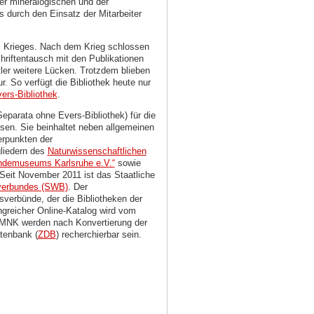
der mineralogischen und der
s durch den Einsatz der Mitarbeiter
s Krieges. Nach dem Krieg schlossen
hriftentausch mit den Publikationen
r weitere Lücken. Trotzdem blieben
r. So verfügt die Bibliothek heute nur
ers-Bibliothek
.
Separata ohne Evers-Bibliothek) für die
sen. Sie beinhaltet neben allgemeinen
erpunkten der
liedern des
Naturwissenschaftlichen
ndemuseums Karlsruhe e.V.“
sowie
Seit November 2011 ist das Staatliche
verbundes (SWB)
. Der
verbünde, der die Bibliotheken der
reicher Online-Katalog wird vom
SMNK werden nach Konvertierung der
tenbank (
ZDB
)
recherchierbar sein.