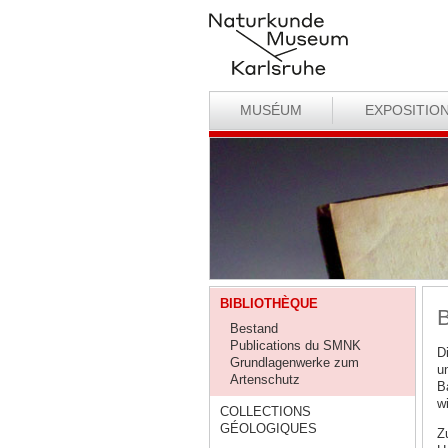
MUSÉUM
EXPOSITIO
BIBLIOTHÈQUE
B
Bestand
Publications du SMNK
D
Grundlagenwerke zum
u
Artenschutz
B
w
COLLECTIONS
GÉOLOGIQUES
Z