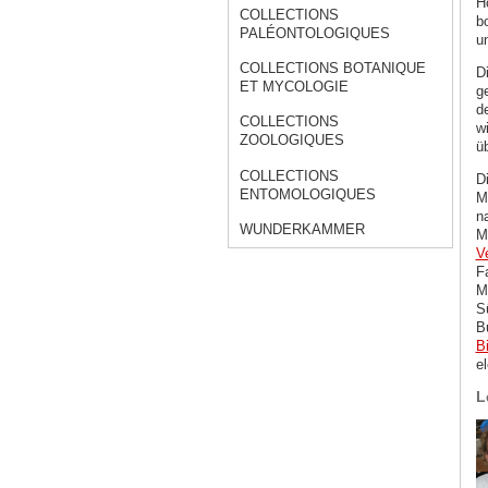
H
COLLECTIONS
b
PALÉONTOLOGIQUES
un
COLLECTIONS BOTANIQUE
D
ET MYCOLOGIE
g
d
COLLECTIONS
wi
ZOOLOGIQUES
ü
COLLECTIONS
D
ENTOMOLOGIQUES
M
n
WUNDERKAMMER
M
V
F
M
S
B
B
e
L