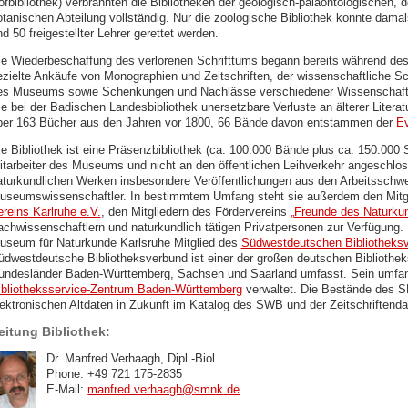
ofbibliothek) verbrannten die Bibliotheken der geologisch-paläontologischen, 
otanischen Abteilung vollständig. Nur die zoologische Bibliothek konnte damal
d 50 freigestellter Lehrer gerettet werden.
ie Wiederbeschaffung des verlorenen Schrifttums begann bereits während de
ezielte Ankäufe von Monographien und Zeitschriften, der wissenschaftliche Sc
es Museums sowie Schenkungen und Nachlässe verschiedener Wissenschaftle
e bei der Badischen Landesbibliothek unersetzbare Verluste an älterer Literatu
ber 163 Bücher aus den Jahren vor 1800, 66 Bände davon entstammen der
Ev
ie Bibliothek ist eine Präsenzbibliothek (ca. 100.000 Bände plus ca. 150.000 
itarbeiter des Museums und nicht an den öffentlichen Leihverkehr angeschlos
aturkundlichen Werken insbesondere Veröffentlichungen aus den Arbeitsschw
useumswissenschaftler. In bestimmtem Umfang steht sie außerdem den Mitg
ereins Karlruhe e.V.
, den Mitgliedern des Fördervereins
„Freunde des Naturku
achwissenschaftlern und naturkundlich tätigen Privatpersonen zur Verfügung. 
useum für Naturkunde Karlsruhe Mitglied des
Südwestdeutschen Bibliotheks
üdwestdeutsche Bibliotheksverbund ist einer der großen deutschen Bibliotheks
undesländer Baden-Württemberg, Sachsen und Saarland umfasst. Sein umfang
ibliotheksservice-Zentrum Baden-Württemberg
verwaltet. Die Bestände des 
lektronischen Altdaten in Zukunft im Katalog des SWB und der Zeitschriftenda
eitung Bibliothek:
Dr. Manfred Verhaagh, Dipl.-Biol.
Phone: +49 721 175-2835
E-Mail:
manfred.verhaagh
@
smnk
.
de