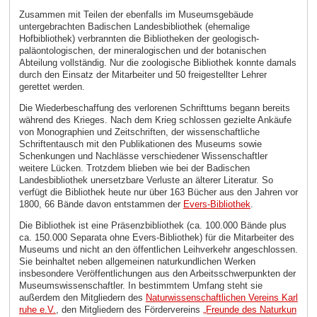
Zusammen mit Teilen der ebenfalls im Museumsgebäude
untergebrachten Badischen Landesbibliothek (ehemalige
Hofbibliothek) verbrannten die Bibliotheken der geologisch-
paläontologischen, der mineralogischen und der botanischen
Abteilung vollständig. Nur die zoologische Bibliothek konnte damals
durch den Einsatz der Mitarbeiter und 50 freigestellter Lehrer
gerettet werden.
Die Wiederbeschaffung des verlorenen Schrifttums begann bereits
während des Krieges. Nach dem Krieg schlossen gezielte Ankäufe
von Monographien und Zeitschriften, der wissenschaftliche
Schriftentausch mit den Publikationen des Museums sowie
Schenkungen und Nachlässe verschiedener Wissenschaftler
weitere Lücken. Trotzdem blieben wie bei der Badischen
Landesbibliothek unersetzbare Verluste an älterer Literatur. So
verfügt die Bibliothek heute nur über 163 Bücher aus den Jahren vor
1800, 66 Bände davon entstammen der
Evers-Bibliothek
.
Die Bibliothek ist eine Präsenzbibliothek (ca. 100.000 Bände plus
ca. 150.000 Separata ohne Evers-Bibliothek) für die Mitarbeiter des
Museums und nicht an den öffentlichen Leihverkehr angeschlossen.
Sie beinhaltet neben allgemeinen naturkundlichen Werken
insbesondere Veröffentlichungen aus den Arbeitsschwerpunkten der
Museumswissenschaftler. In bestimmtem Umfang steht sie
außerdem den Mitgliedern des
Naturwissenschaftlichen Vereins Karl
ruhe e.V.
, den Mitgliedern des Fördervereins
„Freunde des Naturkun