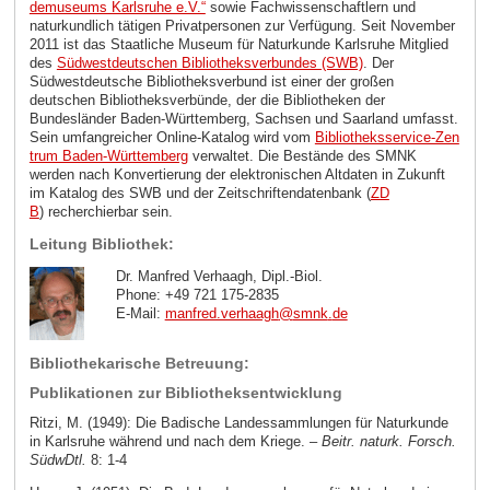
demuseums Karlsruhe e.V.“
sowie Fachwissenschaftlern und
naturkundlich tätigen Privatpersonen zur Verfügung. Seit November
2011 ist das Staatliche Museum für Naturkunde Karlsruhe Mitglied
des
Südwestdeutschen Bibliotheksverbundes (SWB)
. Der
Südwestdeutsche Bibliotheksverbund ist einer der großen
deutschen Bibliotheksverbünde, der die Bibliotheken der
Bundesländer Baden-Württemberg, Sachsen und Saarland umfasst.
Sein umfangreicher Online-Katalog wird vom
Bibliotheksservice-Zen
trum Baden-Württemberg
verwaltet. Die Bestände des SMNK
werden nach Konvertierung der elektronischen Altdaten in Zukunft
im Katalog des SWB und der Zeitschriftendatenbank (
ZD
B
)
recherchierbar sein.
Leitung Bibliothek:
Dr. Manfred Verhaagh, Dipl.-Biol.
Phone: +49 721 175-2835
E-Mail:
manfred.verhaagh
@
smnk
.
de
Bibliothekarische Betreuung:
Publikationen zur Bibliotheksentwicklung
Ritzi, M. (1949): Die Badische Landessammlungen für Naturkunde
in Karlsruhe während und nach dem Kriege. –
Beitr. naturk. Forsch.
SüdwDtl.
8: 1-4