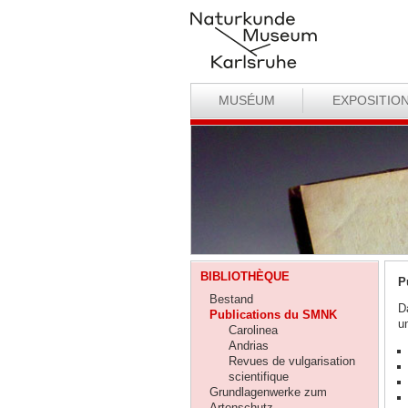
MUSÉUM
EXPOSITIO
BIBLIOTHÈQUE
P
Bestand
D
Publications du SMNK
u
Carolinea
Andrias
Revues de vulgarisation
scientifique
Grundlagenwerke zum
Artenschutz