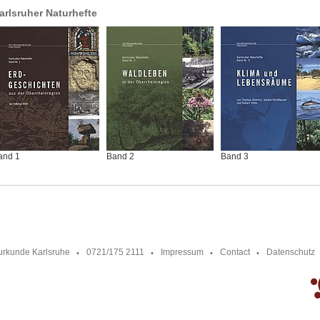
arlsruher Naturhefte
and 1
Band 2
Band 3
urkunde Karlsruhe
0721/175 2111
Impressum
Contact
Datenschutz