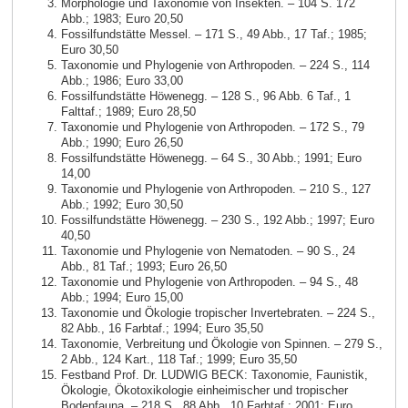
Morphologie und Taxonomie von Insekten. – 104 S. 172
Abb.; 1983; Euro 20,50
Fossilfundstätte Messel. – 171 S., 49 Abb., 17 Taf.; 1985;
Euro 30,50
Taxonomie und Phylogenie von Arthropoden. – 224 S., 114
Abb.; 1986; Euro 33,00
Fossilfundstätte Höwenegg. – 128 S., 96 Abb. 6 Taf., 1
Falttaf.; 1989; Euro 28,50
Taxonomie und Phylogenie von Arthropoden. – 172 S., 79
Abb.; 1990; Euro 26,50
Fossilfundstätte Höwenegg. – 64 S., 30 Abb.; 1991; Euro
14,00
Taxonomie und Phylogenie von Arthropoden. – 210 S., 127
Abb.; 1992; Euro 30,50
Fossilfundstätte Höwenegg. – 230 S., 192 Abb.; 1997; Euro
40,50
Taxonomie und Phylogenie von Nematoden. – 90 S., 24
Abb., 81 Taf.; 1993; Euro 26,50
Taxonomie und Phylogenie von Arthropoden. – 94 S., 48
Abb.; 1994; Euro 15,00
Taxonomie und Ökologie tropischer Invertebraten. – 224 S.,
82 Abb., 16 Farbtaf.; 1994; Euro 35,50
Taxonomie, Verbreitung und Ökologie von Spinnen. – 279 S.,
2 Abb., 124 Kart., 118 Taf.; 1999; Euro 35,50
Festband Prof. Dr. LUDWIG BECK: Taxonomie, Faunistik,
Ökologie, Ökotoxikologie einheimischer und tropischer
Bodenfauna. – 218 S., 88 Abb., 10 Farbtaf.; 2001; Euro