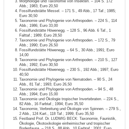
Morphologie und Taxonomie von Insekten. – 104 S. 172
Abb.; 1983; Euro 20,50
Fossilfundstätte Messel. – 171 S., 49 Abb., 17 Taf.; 1985;
Euro 30,50
Taxonomie und Phylogenie von Arthropoden. – 224 S., 114
Abb.; 1986; Euro 33,00
Fossilfundstätte Höwenegg. – 128 S., 96 Abb. 6 Taf., 1
Falttaf.; 1989; Euro 28,50
Taxonomie und Phylogenie von Arthropoden. – 172 S., 79
Abb.; 1990; Euro 26,50
Fossilfundstätte Höwenegg. – 64 S., 30 Abb.; 1991; Euro
14,00
Taxonomie und Phylogenie von Arthropoden. – 210 S., 127
Abb.; 1992; Euro 30,50
Fossilfundstätte Höwenegg. – 230 S., 192 Abb.; 1997; Euro
40,50
Taxonomie und Phylogenie von Nematoden. – 90 S., 24
Abb., 81 Taf.; 1993; Euro 26,50
Taxonomie und Phylogenie von Arthropoden. – 94 S., 48
Abb.; 1994; Euro 15,00
Taxonomie und Ökologie tropischer Invertebraten. – 224 S.,
82 Abb., 16 Farbtaf.; 1994; Euro 35,50
Taxonomie, Verbreitung und Ökologie von Spinnen. – 279 S.,
2 Abb., 124 Kart., 118 Taf.; 1999; Euro 35,50
Festband Prof. Dr. LUDWIG BECK: Taxonomie, Faunistik,
Ökologie, Ökotoxikologie einheimischer und tropischer
Bodenfauna. – 218 S., 88 Abb., 10 Farbtaf.; 2001; Euro