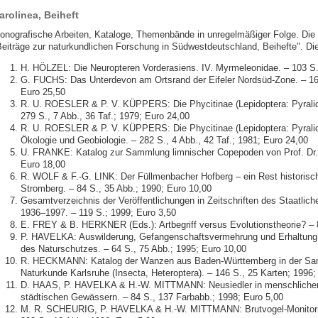
arolinea, Beiheft
onografische Arbeiten, Kataloge, Themenbände in unregelmäßiger Folge. Die 
Beiträge zur naturkundlichen Forschung in Südwestdeutschland, Beihefte". Die 
H. HÖLZEL: Die Neuropteren Vorderasiens. IV. Myrmeleonidae. – 103 S.
G. FUCHS: Das Unterdevon am Ortsrand der Eifeler Nordsüd-Zone. – 163 
Euro 25,50
R. U. ROESLER & P. V. KÜPPERS: Die Phycitinae (Lepidoptera: Pyralid
279 S., 7 Abb., 36 Taf.; 1979; Euro 24,00
R. U. ROESLER & P. V. KÜPPERS: Die Phycitinae (Lepidoptera: Pyralid
Ökologie und Geobiologie. – 282 S., 4 Abb., 42 Taf.; 1981; Euro 24,00
U. FRANKE: Katalog zur Sammlung limnischer Copepoden von Prof. Dr. 
Euro 18,00
R. WOLF & F.-G. LINK: Der Füllmenbacher Hofberg – ein Rest historisc
Stromberg. – 84 S., 35 Abb.; 1990; Euro 10,00
Gesamtverzeichnis der Veröffentlichungen in Zeitschriften des Staatli
1936–1997. – 119 S.; 1999; Euro 3,50
E. FREY & B. HERKNER (Eds.): Artbegriff versus Evolutionstheorie? – 8
P. HAVELKA: Auswilderung, Gefangenschaftsvermehrung und Erhaltung b
des Naturschutzes. – 64 S., 75 Abb.; 1995; Euro 10,00
R. HECKMANN: Katalog der Wanzen aus Baden-Württemberg in der Sa
Naturkunde Karlsruhe (Insecta, Heteroptera). – 146 S., 25 Karten; 1996;
D. HAAS, P. HAVELKA & H.-W. MITTMANN: Neusiedler in menschlichen
städtischen Gewässern. – 84 S., 137 Farbabb.; 1998; Euro 5,00
M. R. SCHEURIG, P. HAVELKA & H.-W. MITTMANN: Brutvogel-Monitori