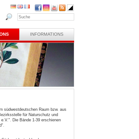
IONS
INFORMATIONS
 dem südwestdeutschen Raum bzw. aus
irksstelle für Naturschutz und
 e.V.". Die Bände 1-39 erschienen
d".