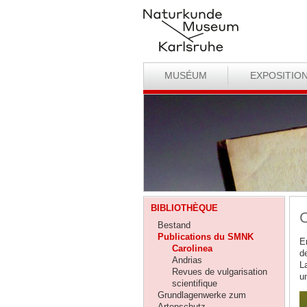
MUSÉUM
EXPOSITIO
BIBLIOTHÈQUE
C
Bestand
Publications du SMNK
E
Carolinea
d
Andrias
L
Revues de vulgarisation
u
scientifique
Grundlagenwerke zum
Artenschutz