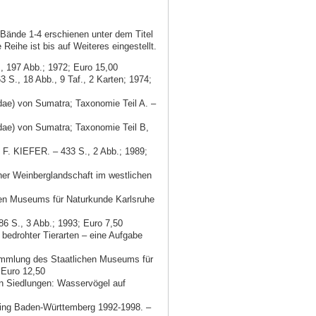
Bände 1-4 erschienen unter dem Titel
Reihe ist bis auf Weiteres eingestellt.
, 197 Abb.; 1972; Euro 15,00
S., 18 Abb., 9 Taf., 2 Karten; 1974;
ae) von Sumatra; Taxonomie Teil A. –
ae) von Sumatra; Taxonomie Teil B,
F. KIEFER. – 433 S., 2 Abb.; 1989;
her Weinberglandschaft im westlichen
chen Museums für Naturkunde Karlsruhe
6 S., 3 Abb.; 1993; Euro 7,50
edrohter Tierarten – eine Aufgabe
mmlung des Staatlichen Museums für
 Euro 12,50
 Siedlungen: Wasservögel auf
ng Baden-Württemberg 1992-1998. –